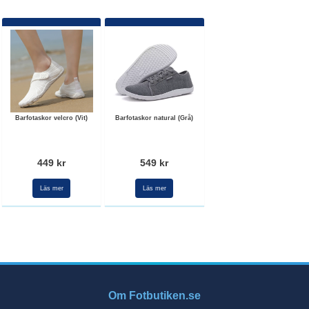
Barfotaskor velcro (Vit)
Barfotaskor natural (Grå)
449 kr
549 kr
Läs mer
Läs mer
Om Fotbutiken.se