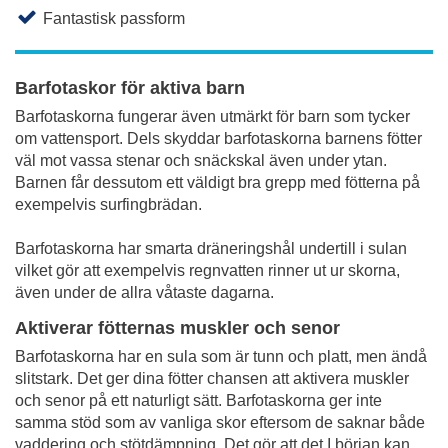
Fantastisk passform
Barfotaskor för aktiva barn
Barfotaskorna fungerar även utmärkt för barn som tycker
om vattensport. Dels skyddar barfotaskorna barnens fötter
väl mot vassa stenar och snäckskal även under ytan.
Barnen får dessutom ett väldigt bra grepp med fötterna på
exempelvis surfingbrädan.
Barfotaskorna har smarta dräneringshål undertill i sulan
vilket gör att exempelvis regnvatten rinner ut ur skorna,
även under de allra våtaste dagarna.
Aktiverar fötternas muskler och senor
Barfotaskorna har en sula som är tunn och platt, men ändå
slitstark. Det ger dina fötter chansen att aktivera muskler
och senor på ett naturligt sätt. Barfotaskorna ger inte
samma stöd som av vanliga skor eftersom de saknar både
vaddering och stötdämpning. Det gör att det I början kan