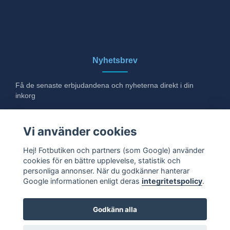
Nyhetsbrev
Få de senaste erbjudandena och nyheterna direkt i din
inkorg
E-post
Vi använder cookies
Hej! Fotbutiken och partners (som Google) använder
cookies för en bättre upplevelse, statistik och
Ja tack!
personliga annonser. När du godkänner hanterar
Google informationen enligt deras
integritetspolicy
.
Godkänn alla