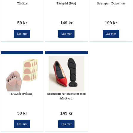
Tåhätta
Tåskydd (10st)
Strumpor (Öppen tå)
59 kr
149 kr
199 kr
Läs mer
Läs mer
Läs mer
Skavsår (Plåster)
Skoinlägg för klackskor med
hälskydd
59 kr
149 kr
Läs mer
Läs mer