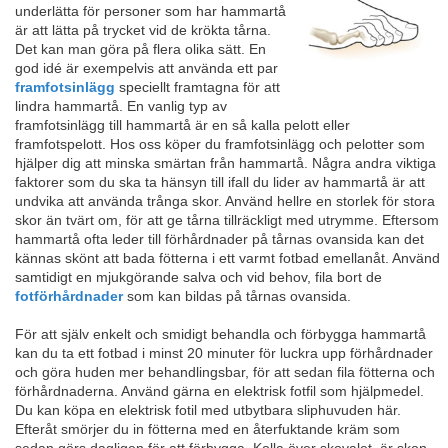
underlätta för personer som har hammartå
är att lätta på trycket vid de krökta tårna.
Det kan man göra på flera olika sätt. En
god idé är exempelvis att använda ett par
framfotsinlägg
speciellt framtagna för att
lindra hammartå. En vanlig typ av
framfotsinlägg till hammartå är en så kalla pelott eller
framfotspelott. Hos oss köper du framfotsinlägg och pelotter som
hjälper dig att minska smärtan från hammartå. Några andra viktiga
faktorer som du ska ta hänsyn till ifall du lider av hammartå är att
undvika att använda trånga skor. Använd hellre en storlek för stora
skor än tvärt om, för att ge tårna tillräckligt med utrymme. Eftersom
hammartå ofta leder till förhårdnader på tårnas ovansida kan det
kännas skönt att bada fötterna i ett varmt fotbad emellanåt. Använd
samtidigt en mjukgörande salva och vid behov, fila bort de
fotförhårdnader
som kan bildas på tårnas ovansida.
För att själv enkelt och smidigt behandla och förbygga hammartå
kan du ta ett fotbad i minst 20 minuter för luckra upp förhårdnader
och göra huden mer behandlingsbar, för att sedan fila fötterna och
förhårdnaderna. Använd gärna en elektrisk fotfil som hjälpmedel.
Du kan köpa en elektrisk fotil med utbytbara sliphuvuden här.
Efteråt smörjer du in fötterna med en återfuktande kräm som