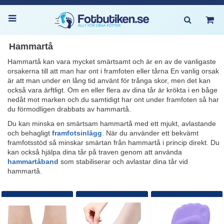
Hammartå
Hammartå kan vara mycket smärtsamt och är en av de vanligaste
orsakerna till att man har ont i framfoten eller tårna En vanlig orsak
är att man under en lång tid använt för trånga skor, men det kan
också vara ärftligt. Om en eller flera av dina tår är krökta i en båge
nedåt mot marken och du samtidigt har ont under framfoten så har
du förmodligen drabbats av hammartå.
Du kan minska en smärtsam hammartå med ett mjukt, avlastande
och behagligt
framfotsinlägg
. När du använder ett bekvämt
framfotsstöd så minskar smärtan från hammartå i princip direkt. Du
kan också hjälpa dina tår på traven genom att använda
hammartåband
som stabiliserar och avlastar dina tår vid
hammartå.