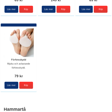
69 kr
149 kr
69 kr
Läs mer
Läs mer
Köp
Läs mer
Förfotsskydd
Mjuka och avlastande
förfotsskydd.
79 kr
Läs mer
Hammartå