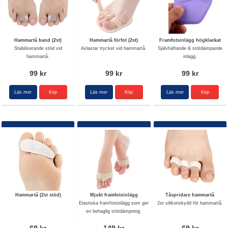
Hammartå band (2st)
Hammartå förfot (2st)
Framfotsinlägg högklackat
Stabiliserande stöd vid
Avlastar trycket vid hammartå.
Självhäftande & stötdämpande
hammartå.
inlägg.
99 kr
99 kr
99 kr
Läs mer
Läs mer
Läs mer
Hammartå (2st stöd)
Mjukt framfotsinlägg
Tåspridare hammartå
Elastiska framfotsinlägg som ger
2st silikonskydd för hammartå.
en behaglig stötdämpning.