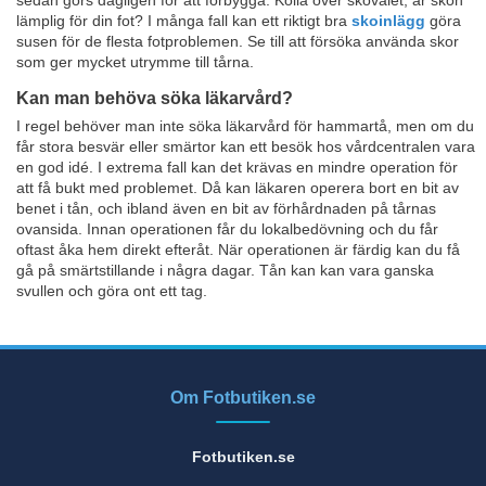
sedan görs dagligen för att förbygga. Kolla över skovalet, är skon
lämplig för din fot? I många fall kan ett riktigt bra
skoinlägg
göra
susen för de flesta fotproblemen. Se till att försöka använda skor
som ger mycket utrymme till tårna.
Kan man behöva söka läkarvård?
I regel behöver man inte söka läkarvård för hammartå, men om du
får stora besvär eller smärtor kan ett besök hos vårdcentralen vara
en god idé. I extrema fall kan det krävas en mindre operation för
att få bukt med problemet. Då kan läkaren operera bort en bit av
benet i tån, och ibland även en bit av förhårdnaden på tårnas
ovansida. Innan operationen får du lokalbedövning och du får
oftast åka hem direkt efteråt. När operationen är färdig kan du få
gå på smärtstillande i några dagar. Tån kan kan vara ganska
svullen och göra ont ett tag.
Om Fotbutiken.se
Fotbutiken.se