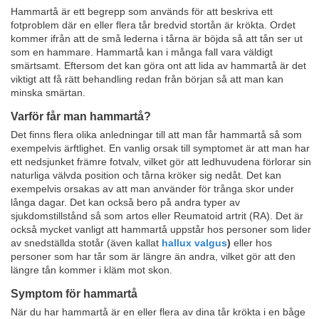
Hammartå är ett begrepp som används för att beskriva ett
fotproblem där en eller flera tår bredvid stortån är krökta. Ordet
kommer ifrån att de små lederna i tårna är böjda så att tån ser ut
som en hammare. Hammartå kan i många fall vara väldigt
smärtsamt. Eftersom det kan göra ont att lida av hammartå är det
viktigt att få rätt behandling redan från början så att man kan
minska smärtan.
Varför får man hammartå?
Det finns flera olika anledningar till att man får hammartå så som
exempelvis ärftlighet. En vanlig orsak till symptomet är att man har
ett nedsjunket främre fotvalv, vilket gör att ledhuvudena förlorar sin
naturliga välvda position och tårna kröker sig nedåt. Det kan
exempelvis orsakas av att man använder för trånga skor under
långa dagar. Det kan också bero på andra typer av
sjukdomstillstånd så som artos eller Reumatoid artrit (RA). Det är
också mycket vanligt att hammartå uppstår hos personer som lider
av snedställda stotår (även kallat
hallux valgus
)
eller hos
personer som har tår som är längre än andra, vilket gör att den
längre tån kommer i kläm mot skon.
Symptom för hammartå
När du har hammartå är en eller flera av dina tår krökta i en båge