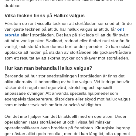
drabbas.
Vilka tecken finns på Hallux valgus
Förutom de rent visuella tecknen att stortåleden ser sned ut, är de
vanligaste tecknen på att du har hallux valgus är att du får
ont i
stortån
eller i stortåleden. Det kan på sikt leda till att du får svårt
att bära vanliga skor. Svullnad, rodnad eller ömhet runt stortån är
vanligt, och stortån kan domna bort under perioder. Du kan också
upptäcka att huden på utsidan av stortåleden blir tjockare/hårdare
som ett resultat av att skorna trycker och skaver mot stortåleden.
Hur kan man behandla Hallux valgus?
Beroende på hur stor snedställningen i stortåleden är finns det
olika alternativ till behandling av hallux valgus. Vid lindriga besvär
räcker det i regel med egenvård, stretching och speciellt
anpassade övningar. Att använda speciella hjälpmedel som
exempelvis tåseparerare, tåspridare eller skydd mot hallux valgus
som minskar tryck och smärta är också väldigt bra.
Om det inte hjälper kan det bli aktuellt med en operation. Under
operationen rätas stortåleden ut och i vissa fall minskar
operationsläkaren även bredden på framfoten. Kirurgiska ingrepp
ger nästan alltid goda resultat, men det kan lång tid, ofta upp mot