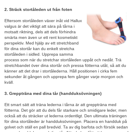
2. Sträck stortåleden ut från foten
Eftersom stortåleden växer inåt vid Hallux
valgus är det viktigt att sära på tårna i
motsatt riktning, dels att dels förhindra
smärta men även ur ett rent kosmetiskt
perspektiv. Med hjälp av ett stretchband
för dina stortår kan du enkelt stretcha
stortåleden i sidled. Upprepa samma
process som när du stretchar stortåleden uppåt och nedåt. Trä
stretchbandet över dina stortår och pressa fötterna utåt, så att du
känner att det drar i stortålederna. Håll positionen i cirka fem
sekunder åt gången och upprepa fem gånger varje morgon och
kväll.
3. Greppträna med dina tår (handduksövningen)
Ett smart sätt att träna lederna i tårna är att greppträna med
fötterna. Det gör att du dels får starkare och smidigare leder, men
också att du sträcker ut lederna ordentligt. Den ultimata träningen
för dina stortåleder är handduksövningen. Placera en handduk på
golvet och ställ en pall bredvid. Ta av dig barfota och försök sedan