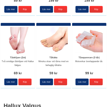
89 kr
199 kr
199 kr
Läs mer
Läs mer
Läs mer
Tåskiljare (2st)
Tåhätta
Tåseparerare (3 tår)
Två smidiga tåskiljare vid Hallux
Minska skav vid tårna med en
Motverkar överlappande tår.
Valgus.
behaglig tåhätta
69 kr
59 kr
99 kr
Läs mer
Köp
Läs mer
Köp
Läs mer
Hallux Valgus