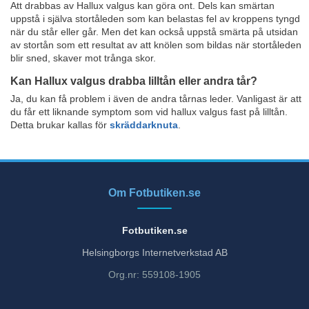
Att drabbas av Hallux valgus kan göra ont. Dels kan smärtan
uppstå i själva stortåleden som kan belastas fel av kroppens tyngd
när du står eller går. Men det kan också uppstå smärta på utsidan
av stortån som ett resultat av att knölen som bildas när stortåleden
blir sned, skaver mot trånga skor.
Kan Hallux valgus drabba lilltån eller andra tår?
Ja, du kan få problem i även de andra tårnas leder. Vanligast är att
du får ett liknande symptom som vid hallux valgus fast på lilltån.
Detta brukar kallas för
skräddarknuta
.
Om Fotbutiken.se
Fotbutiken.se
Helsingborgs Internetverkstad AB
Org.nr: 559108-1905