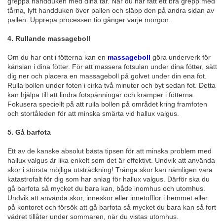
greppa handduken med dina tår. När du har fått ett bra grepp med
tårna, lyft handduken över pallen och släpp den på andra sidan av
pallen. Upprepa processen tio gånger varje morgon.
4. Rullande massageboll
Om du har ont i fötterna kan en
massageboll
göra underverk för
känslan i dina fötter. För att massera fotsulan under dina fötter, sätt
dig ner och placera en massageboll på golvet under din ena fot.
Rulla bollen under foten i cirka två minuter och byt sedan fot. Detta
kan hjälpa till att lindra fotspänningar och kramper i fötterna.
Fokusera speciellt på att rulla bollen på området kring framfoten
och stortåleden för att minska smärta vid hallux valgus.
5. Gå barfota
Ett av de kanske absolut bästa tipsen för att minska problem med
hallux valgus är lika enkelt som det är effektivt. Undvik att använda
skor i största möjliga utsträckning! Trånga skor kan nämligen vara
katastrofalt för dig som har anlag för hallux valgus. Därför ska du
gå barfota så mycket du bara kan, både inomhus och utomhus.
Undvik att använda skor, inneskor eller innetofflor i hemmet eller
på kontoret och försök att gå barfota så mycket du bara kan så fort
vädret tillåter under sommaren, när du vistas utomhus.