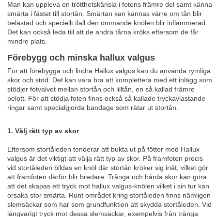
Man kan uppleva en trötthetskänsla i fotens främre del samt känna
smärta i fästet till stortån. Smärtan kan kännas värre om tån blir
belastad och speciellt ifall den ömmande knölen blir inflammerad.
Det kan också leda till att de andra tårna kröks eftersom de får
mindre plats.
Förebygg och minska hallux valgus
För att förebygga och lindra Hallux valgus kan du använda rymliga
skor och stöd. Det kan vara bra att komplettera med ett inlägg som
stödjer fotvalvet mellan stortån och lilltån, en så kallad främre
pelott. För att stödja foten finns också så kallade tryckavlastande
ringar samt specialgjorda bandage som rätar ut stortån.
1. Välj rätt typ av skor
Eftersom stortåleden tenderar att bukta ut på fötter med Hallux
valgus är det viktigt att välja rätt typ av skor. På framfoten precis
vid stortåleden bildas en knöl där stortån kröker sig inåt, vilket gör
att framfoten därför blir bredare. Trånga och hårda skor kan göra
att det skapas ett tryck mot hallux valgus-knölen vilket i sin tur kan
orsaka stor smärta. Runt området kring stortåleden finns nämligen
slemsäckar som har som grundfunktion att skydda stortåleden. Vid
långvarigt tryck mot dessa slemsäckar, exempelvis från trånga