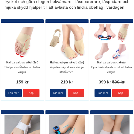
trycket och göra stegen bekvämare. Tåseparerare, tåspridare och
mjuka skydd hjälper till att avlasta och lindra obehag i vardagen.
Hallux valgus stöd (2st)
Hallux valgus skydd (2st)
Hallux valgus-paketet
Stödjer stortåleden vid hallux
Populära skydd som stödjer
Fyra bästsäljande stöd vid hallux
valgus.
stortåleden.
valgus.
159 kr
219 kr
399 kr
536 kr
Läs mer
Köp
Läs mer
Köp
Läs mer
Köp