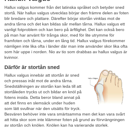
Hallux valgus kommer från det latinska språket och betyder sned
stortå. När hallux valgus utvecklas börjar den främre delen av foten
blir bredare och plattare. Därefter börjar stortån vinklas mot de
andra tårna och det kan bildas sår mellan tårna. Hallux valgus ett
vanligt fotproblem och kan bero på ärftlighet. Det kan också bero
på man har använt för trånga skor, med för lite utrymme för
framfoten och tårna, under en lång tid. Hallux valgus förekommer
nämligen inte lika ofta i länder där man inte använder skor lika ofta
som här uppe i norden. Nio av tio som drabbas av hallux valgus är
kvinnor.
Därför är stortån sned
Hallux valgus innebär att stortån är sned
och pressas inåt mot de andra tårna.
Snedställningen av stortån kan leda till att
stortåleden trycks ut och bildar en knöl på
fotens insida. Detta beror bland annat på
att det finns en slemsäck under huden
som lätt svullnar när den utsätts för tryck.
Besvären behöver inte vara smärtsamma men det kan vara svårt
att hitta skor som inte klämmer foten på grund av förvrängningen
av stortån och knölen. Knölen kan ha varierande storlek.