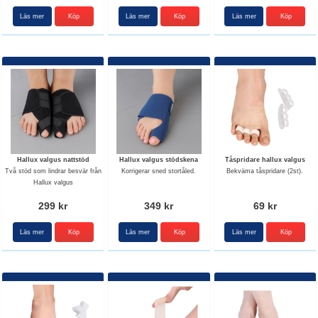
Läs mer
Köp
Läs mer
Läs mer
Hallux valgus nattstöd
Hallux valgus stödskena
Tåspridare hallux valgus
Två stöd som lindrar besvär från
Korrigerar sned stortåled.
Bekväma tåspridare (2st).
Hallux valgus
299 kr
349 kr
69 kr
Läs mer
Köp
Läs mer
Läs mer