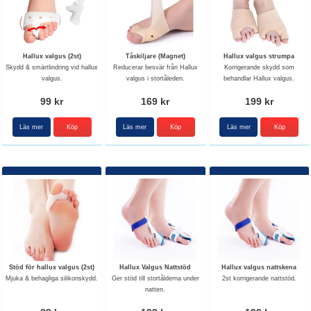
Hallux valgus (2st)
Tåskiljare (Magnet)
Hallux valgus strumpa
Skydd & smärtlindring vid hallux
Reducerar besvär från Hallux
Korrigerande skydd som
valgus.
valgus i stortåleden.
behandlar Hallux valgus.
99 kr
169 kr
199 kr
Läs mer
Läs mer
Läs mer
Köp
Stöd för hallux valgus (2st)
Hallux Valgus Nattstöd
Hallux valgus nattskena
Mjuka & behagliga silikonskydd.
Ger stöd till stortålderna under
2st korrigerande nattstöd.
natten.