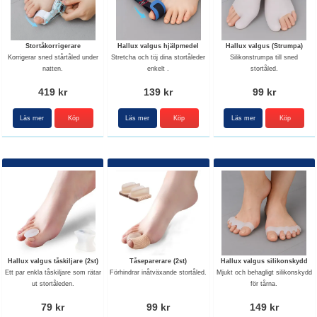
Stortåkorrigerare
Hallux valgus hjälpmedel
Hallux valgus (Strumpa)
Korrigerar sned stårtåled under
Stretcha och töj dina stortåleder
Silikonstrumpa till sned
natten.
enkelt .
stortåled.
419 kr
139 kr
99 kr
Läs mer
Läs mer
Läs mer
Hallux valgus tåskiljare (2st)
Tåseparerare (2st)
Hallux valgus silikonskydd
Ett par enkla tåskiljare som rätar
Förhindrar inåtväxande stortåled.
Mjukt och behagligt silikonskydd
ut stortåleden.
för tårna.
79 kr
99 kr
149 kr