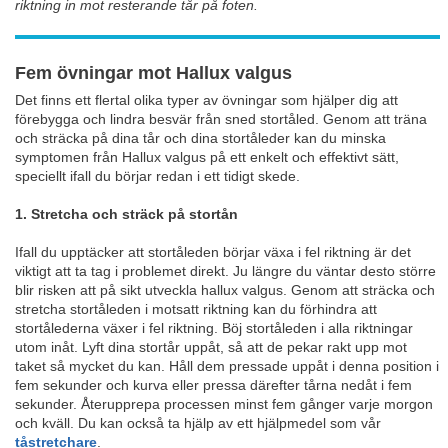
riktning in mot resterande tår på foten.
Fem övningar mot Hallux valgus
Det finns ett flertal olika typer av övningar som hjälper dig att
förebygga och lindra besvär från sned stortåled. Genom att träna
och sträcka på dina tår och dina stortåleder kan du minska
symptomen från Hallux valgus på ett enkelt och effektivt sätt,
speciellt ifall du börjar redan i ett tidigt skede.
1. Stretcha och sträck på stortån
Ifall du upptäcker att stortåleden börjar växa i fel riktning är det
viktigt att ta tag i problemet direkt. Ju längre du väntar desto större
blir risken att på sikt utveckla hallux valgus. Genom att sträcka och
stretcha stortåleden i motsatt riktning kan du förhindra att
stortålederna växer i fel riktning. Böj stortåleden i alla riktningar
utom inåt. Lyft dina stortår uppåt, så att de pekar rakt upp mot
taket så mycket du kan. Håll dem pressade uppåt i denna position i
fem sekunder och kurva eller pressa därefter tårna nedåt i fem
sekunder. Återupprepa processen minst fem gånger varje morgon
och kväll. Du kan också ta hjälp av ett hjälpmedel som vår
tåstretchare
.