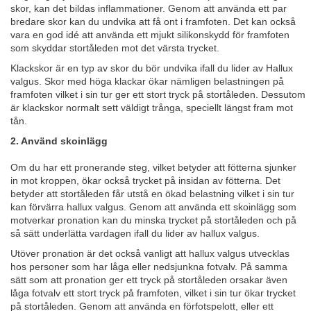
skor, kan det bildas inflammationer. Genom att använda ett par
bredare skor kan du undvika att få ont i framfoten. Det kan också
vara en god idé att använda ett mjukt silikonskydd för framfoten
som skyddar stortåleden mot det värsta trycket.
Klackskor är en typ av skor du bör undvika ifall du lider av Hallux
valgus. Skor med höga klackar ökar nämligen belastningen på
framfoten vilket i sin tur ger ett stort tryck på stortåleden. Dessutom
är klackskor normalt sett väldigt trånga, speciellt längst fram mot
tån.
2. Använd skoinlägg
Om du har ett pronerande steg, vilket betyder att fötterna sjunker
in mot kroppen, ökar också trycket på insidan av fötterna. Det
betyder att stortåleden får utstå en ökad belastning vilket i sin tur
kan förvärra hallux valgus. Genom att använda ett skoinlägg som
motverkar pronation kan du minska trycket på stortåleden och på
så sätt underlätta vardagen ifall du lider av hallux valgus.
Utöver pronation är det också vanligt att hallux valgus utvecklas
hos personer som har låga eller nedsjunkna fotvalv. På samma
sätt som att pronation ger ett tryck på stortåleden orsakar även
låga fotvalv ett stort tryck på framfoten, vilket i sin tur ökar trycket
på stortåleden. Genom att använda en förfotspelott, eller ett