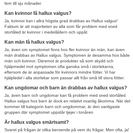
fem till sju månader.
Kan kvinnor få hallux valgus?
Ja, kvinnor kan i allra högsta grad drabbas av Hallux valgus!
Faktum är att majoriteten av alla som får problem med sned
stortåled är kvinnor i medelåldern och uppåt.
Kan män få hallux valgus?
Ja, även om symptomet finns hos fler kvinnor än män, kan även
män drabbas av Hallux valgus. Symptomen är desamma hos både
män och kvinnor. Däremot är produkter så som skydd och
hjälpmedel mot symptomen ofta ganska små i storlekarna,
eftersom de är anpassade för kvinnors mindre fötter. Vi har
hjälpledel i alla storlekar som passar allt från små till stora fötter.
Kan ungdomar och barn än drabbas av hallux valgus?
Ja, även barn och ungdomar kan få problem med sned stortåled.
Hallux valgus hos barn är dock en relativt ovanlig åkomma. När det
kommer till kategorin barn och ungdommar, är den vanligaste
gruppen där symptomet uppstår tjejer i tonåren.
Är hallux valgus smärtsamt?
Svaret på frågan är olika beroende på vem du frågar, Men ofta, ja!