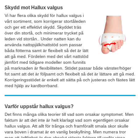
Skydd mot Hallux valgus
Vi har flera olika skydd för hallux valgus i
vårt sortiment, som korrigerar stortåleden
och ger ett effektivt skydd. Skyddet träs
över din stortå, och minimerar trycket på
leden vid stortån.. Under natten kan du
använda nattspjälk/nattstöd som passar
båda fötterna samt är flexibelt så det är lätt
att gå med. Fördelen med det vårt nattstöd
jämfört med tidigare modeller som funnits
på marknaden är flexibiliteten. Stödet passar både vänster/höger
fot samt att det är följsamt och flexibelt så det är lättare att gå med.
Korrigeringsstödet är enkelt att sätta på och justeras och fästes lätt
med hjälp av kardborrband.
Varför uppstår hallux valgus?
Det finns många olika teorier till vad som orsakar symptomet. Men
faktum är att det inte är helt klarlagt vad som egentligen orsakar
hallux valgus. Att allt för trånga och framförallt smala skor skulle
vara boven i dramat är en vanlig beskyllning. Men numera tror
man att ärftlighet är den absolut största faktorn till varför vissa