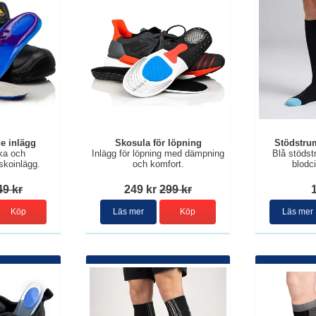
e inlägg
Skosula för löpning
Stödstrum
ka och
Inlägg för löpning med dämpning
Blå stöds
koinlägg.
och komfort.
blodci
49 kr
249 kr
299 kr
Köp
Läs mer
Köp
Läs mer