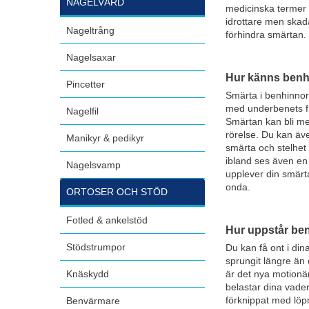
NAGELVÅRD
medicinska termer 
idrottare men skada
Nageltrång
förhindra smärtan.
Nagelsaxar
Hur känns benh
Pincetter
Smärta i benhinnor
med underbenets fra
Nagelfil
Smärtan kan bli me
rörelse. Du kan ä
Manikyr & pedikyr
smärta och stelhet 
ibland ses även en
Nagelsvamp
upplever din smärt
onda.
ORTOSER OCH STÖD
Fotled & ankelstöd
Hur uppstår be
Stödstrumpor
Du kan få ont i di
sprungit längre än 
Knäskydd
är det nya motionä
belastar dina vader
Benvärmare
förknippat med lö