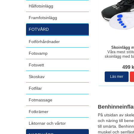
Hålfotsinlägg
Framfotsinlägg
FOTVÅRD
Fotförhårdnader
Skoinlägg m
Våra mest stö
Fotsvamp
skoinlägg med bä
Fotsvett
499 k
Skoskav
Läs mer
Fotfilar
Fotmassage
Benhinneinfl
Fotkrämer
På utsidan av skele
och näring till be
Liktornar och vårtor
till smärta. Benhi
muskel och senfäst