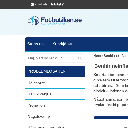
Kundbetyg
Startsida
Kundtjänst
Hem
Benhinneinfla
Benhinneinfl
PROBLEMLÖSAREN
Smärta i benhinnor
cirka fem till femt
Hälsporre
rehabträna. Som k
blodcirkulationen o
Hallux valgus
Något annat som br
trycka försiktigt på
Pronation
Nagelsvamp
Hälseneinflammation