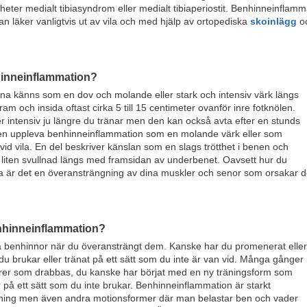
heter medialt tibiasyndrom eller medialt tibiaperiostit. Benhinneinflam
n läker vanligtvis ut av vila och med hjälp av ortopediska
skoinlägg
oc
inneinflammation?
na känns som en dov och molande eller stark och intensiv värk längs
m och insida oftast cirka 5 till 15 centimeter ovanför inre fotknölen.
r intensiv ju längre du tränar men den kan också avta efter en stunds
ven uppleva benhinneinflammation som en molande värk eller som
vid vila. En del beskriver känslan som en slags trötthet i benen och
 liten svullnad längs med framsidan av underbenet. Oavsett hur du
a är det en överansträngning av dina muskler och senor som orsakar d
nhinneinflammation?
na benhinnor när du överansträngt dem. Kanske har du promenerat eller
du brukar eller tränat på ett sätt som du inte är van vid. Många gånger
rer som drabbas, du kanske har börjat med en ny träningsform som
 på ett sätt som du inte brukar. Benhinneinflammation är starkt
pning men även andra motionsformer där man belastar ben och vader