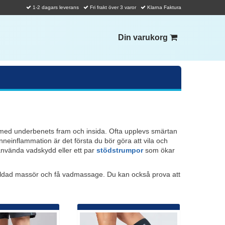
1-2 dagars leverans
Fri frakt över 3 varor
Klarna Faktura
Din varukorg
 med underbenets fram och insida. Ofta upplevs smärtan
neinflammation är det första du bör göra att vila och
använda vadskydd eller ett par
stödstrumpor
som ökar
tbildad massör och få vadmassage. Du kan också prova att