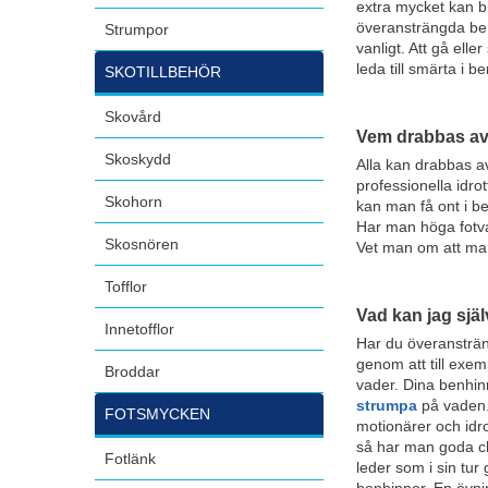
extra mycket kan b
överansträngda ben
Strumpor
vanligt. Att gå ell
leda till smärta i b
SKOTILLBEHÖR
Skovård
Vem drabbas av
Skoskydd
Alla kan drabbas a
professionella idr
Skohorn
kan man få ont i b
Har man höga fotvalv
Skosnören
Vet man om att man
Tofflor
Vad kan jag sjä
Innetofflor
Har du överansträn
genom att till exe
Broddar
vader. Dina benhin
strumpa
på vaden. 
FOTSMYCKEN
motionärer och idro
så har man goda ch
Fotlänk
leder som i sin tu