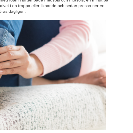
ar med foten i luften både medsols och motsols, en minut på
alvet i en trappa eller liknande och sedan pressa ner en
göras dagligen.