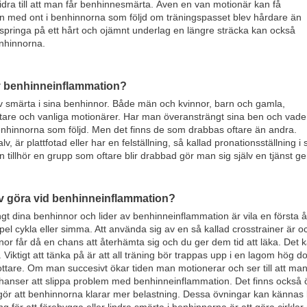
idra till att man får benhinnesmärta. Även en van motionär kan få
 med ont i benhinnorna som följd om träningspasset blev hårdare än
er springa på ett hårt och ojämnt underlag en längre sträcka kan också
enhinnorna.
 benhinneinflammation?
v smärta i sina benhinnor. Både män och kvinnor, barn och gamla,
ottare och vanliga motionärer. Har man överansträngt sina ben och vade
enhinnorna som följd. Men det finns de som drabbas oftare än andra.
, är plattfotad eller har en felställning, så kallad pronationsställning i
 tillhör en grupp som oftare blir drabbad gör man sig själv en tjänst 
lv göra vid benhinneinflammation?
gt dina benhinnor och lider av benhinneinflammation är vila en första 
mpel cykla eller simma. Att använda sig av en så kallad crosstrainer är
nor får då en chans att återhämta sig och du ger dem tid att läka. De
Viktigt att tänka på är att all träning bör trappas upp i en lagom hög d
ttare. Om man succesivt ökar tiden man motionerar och ser till att man 
anser att slippa problem med benhinneinflammation. Det finns också ö
r gör att benhinnorna klarar mer belastning. Dessa övningar kan känna