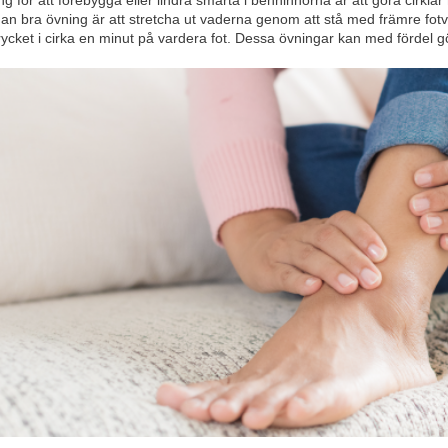
g för att förebygga eller lindra smärta i benhinnorna är att göra cirkl
an bra övning är att stretcha ut vaderna genom att stå med främre fotv
 trycket i cirka en minut på vardera fot. Dessa övningar kan med fördel 