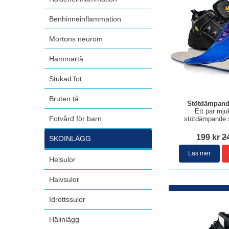
Benhinneinflammation
Mortons neurom
Hammartå
Stukad fot
Bruten tå
Stötdämpand
Ett par mju
Fotvård för barn
stötdämpande s
199 kr
2
SKOINLÄGG
Läs mer
Helsulor
Halvsulor
Idrottssulor
Hälinlägg