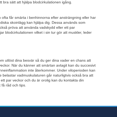
 bra sätt att hjälpa blodcirkulationen igång.
 ofta får smärta i benhinnorna efter ansträngning eller har
opediska skoinlägg kan hjälpa dig. Dessa används
som
 också pröva att använda vadskydd eller ett par
blodcirkulationen vilket i sin tur gör att muskler, leder
om utlöst dina besvär så du ger dina vader en chans att
a veckor. När du känner att smärtan avtagit kan du succesivt
hinneinflammation inte återkommer. Under viloperioden kan
te belastar vadmuskulaturen går naturligtvis också bra att
r ett par veckor och du är orolig kan du kontakta din
 få råd och tips.