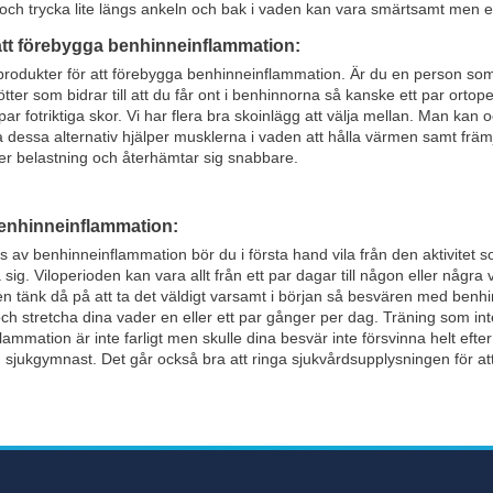
 och trycka lite längs ankeln och bak i vaden kan vara smärtsamt men ett
att förebygga benhinneinflammation:
 produkter för att förebygga benhinneinflammation. Är du en person som
ötter som bidrar till att du får ont i benhinnorna så kanske ett par ort
 par fotriktiga skor. Vi har flera bra skoinlägg att välja mellan. Man kan
dessa alternativ hjälper musklerna i vaden att hålla värmen samt främjar 
er belastning och återhämtar sig snabbare.
benhinneinflammation:
av benhinneinflammation bör du i första hand vila från den aktivitet s
sig. Viloperioden kan vara allt från ett par dagar till någon eller någr
en tänk då på att ta det väldigt varsamt i början så besvären med ben
 och stretcha dina vader en eller ett par gånger per dag. Träning som in
lammation är inte farligt men skulle dina besvär inte försvinna helt efte
n sjukgymnast. Det går också bra att ringa sjukvårdsupplysningen för att