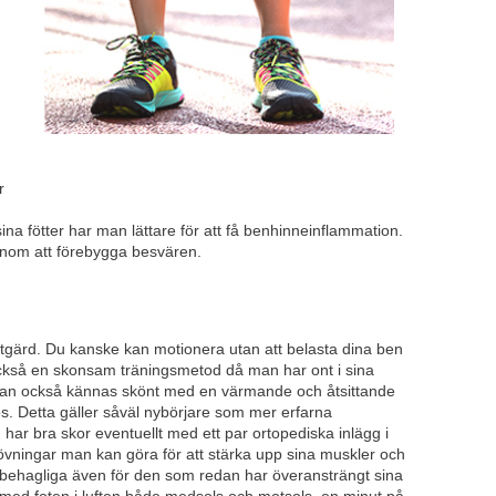
r
 sina fötter har man lättare för att få benhinneinflammation.
genom att förebygga besvären.
åtgärd. Du kanske kan motionera utan att belasta dina ben
 också en skonsam träningsmetod då man har ont i sina
t kan också kännas skönt med en värmande och åtsittande
os. Detta gäller såväl nybörjare som mer erfarna
har bra skor eventuellt med ett par ortopediska inlägg i
vningar man kan göra för att stärka upp sina muskler och
s behagliga även för den som redan har överansträngt sina