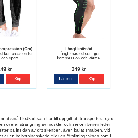
ompression (Grå)
Långt knästöd
d kompression för
Långt knästöd som ger
t och sport.
kompression och värme.
149 kr
349 kr
Köp
Läs mer
Köp
nnat små blodkärl som har till uppgift att transportera syre
r en överansträngning av muskler och senor i benen leder
tter på insidan av ditt skenben, även kallat smalben, vid
 är en belastningsskada eller en förslitningsskada som i