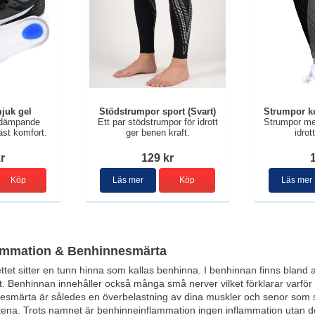
juk gel
Stödstrumpor sport (Svart)
Strumpor k
tdämpande
Ett par stödstrumpor för idrott
Strumpor me
st komfort.
ger benen kraft.
idrot
r
129 kr
Köp
Läs mer
Köp
Läs mer
ammation & Benhinnesmärta
ttet sitter en tunn hinna som kallas benhinna. I benhinnan finns bland a
net. Benhinnan innehåller också många små nerver vilket förklarar varfö
nnesmärta är således en
överbelastning av dina muskler och senor som si
ena. Trots namnet är benhinneinflammation ingen inflammation utan det