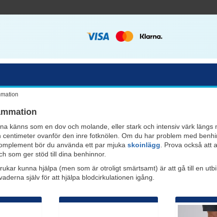
mmation
ammation
na känns som en dov och molande, eller stark och intensiv värk längs
on centimeter ovanför den inre fotknölen. Om du har problem med benhin
omplement bör du använda ett par mjuka
skoinlägg
. Prova också att 
ch som ger stöd till dina benhinnor.
ukar kunna hjälpa (men som är otroligt smärtsamt) är att gå till en u
 vaderna själv för att hjälpa blodcirkulationen igång.