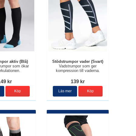
por aktiv (Blå)
Stödstrumpor vader (Svart)
trumpor som ökar
Vadstrumpor som ger
rkulationen.
kompression till vaderna.
149 kr
139 kr
Köp
Läs mer