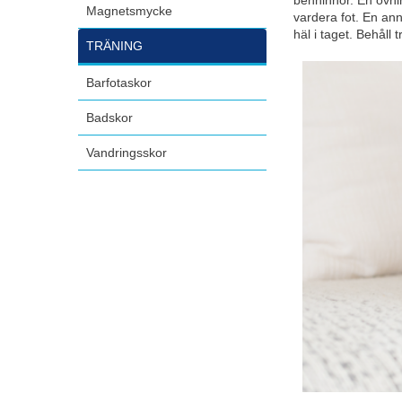
benhinnor. En övnin
Magnetsmycke
vardera fot. En ann
häl i taget. Behåll
TRÄNING
Barfotaskor
Badskor
Vandringsskor