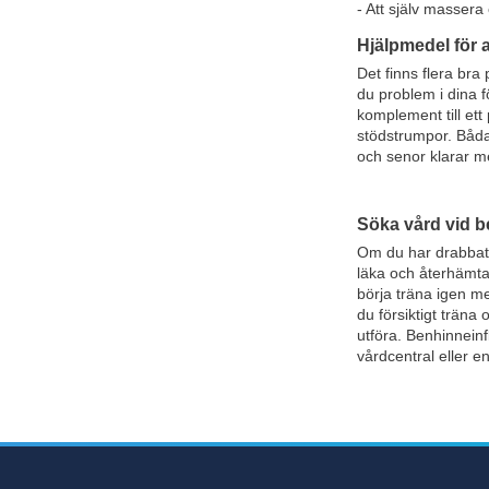
- Att själv massera
Hjälpmedel för 
Det finns flera bra
du problem i dina f
komplement till ett
stödstrumpor. Båda 
och senor klarar m
Söka vård vid 
Om du har drabbats 
läka och återhämta 
börja träna igen m
du försiktigt träna
utföra. Benhinneinf
vårdcentral eller e