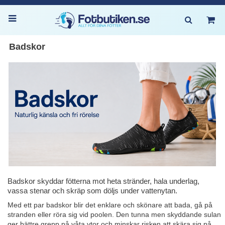
Badskor
Badskor skyddar fötterna mot heta stränder, hala underlag,
vassa stenar och skräp som döljs under vattenytan.
Med ett par badskor blir det enklare och skönare att bada, gå på
stranden eller röra sig vid poolen. Den tunna men skyddande sulan
ger bättre grepp på våta ytor och minskar risken att skära sig på