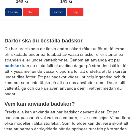
149 kr
149 kr
Läs mer
Köp
Läs mer
Köp
Därför ska du beställa badskor
Du har precis som de flesta andra säkert råkat ut för att fötterna
blir skadade under barfotabad av vassa snäckor eller stenar på
stranden eller under vattenbrynet. Genom att använda ett par
badskor
kan du njuta fullt ut av dina dagar på stranden istället för
att kryssa mellan de vassa klipporna för att undvika att få skärsår
under dina fötter. Ett par badskor väger i princip ingenting och du
kommer snart inte tänka på att du ens använder dem. De är fullt
vattentåliga och du kan även använda dem i vattnet medan du
badar.
Vem kan använda badskor?
Precis alla kan använda ett par badskor oavsett ålder. Ett par
badskor passar så väl vuxna som barn, killar som tjejer. Vi har flera
olika modeller i olika storlekar. Som förälder kan det vara skönt att
veta att barnen är skyddade när de springer runt fritt på stranden.