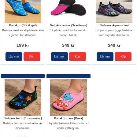
Badskor (Blå & gul)
Badskor active (Svart/rosa)
Badskor Aqua orient
Badskor med en skyddande sula
Skyddar dina fotsulor när du
Ett par supersnygga badskor
i gummi för stranden.
badar i havet,
som skyddar dina fötter.
199 kr
349 kr
349 kr
Läs mer
Köp
Läs mer
Köp
Läs mer
Köp
Badskor barn (Dinosaurier)
Badskor barn (Rosa)
Badskor för barn med motiv av
Skyddar barnens fötter ovan och
dinosaurier.
under vattenytan.