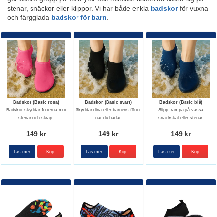
stenar, snäckor eller klippor. Vi har både enkla
badskor
för vuxna
och färgglada
badskor för barn
.
Badskor (Basic rosa)
Badskor (Basic svart)
Badskor (Basic blå)
Badskor skyddar fötterna mot
Skyddar dina eller barnens fötter
Slipp trampa på vassa
stenar och skräp.
när du badar.
snäckskal eller stenar.
149 kr
149 kr
149 kr
Läs mer
Köp
Läs mer
Köp
Läs mer
Köp