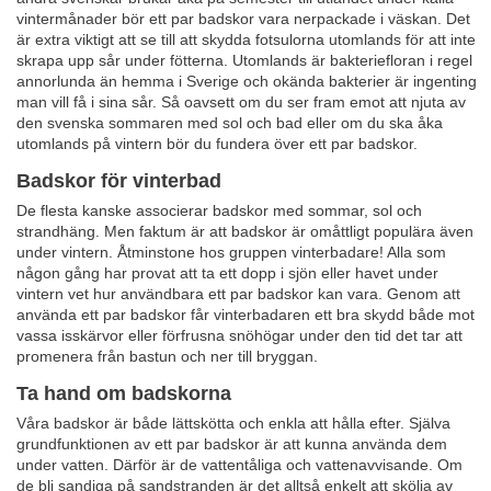
vintermånader bör ett par badskor vara nerpackade i väskan. Det
är extra viktigt att se till att skydda fotsulorna utomlands för att inte
skrapa upp sår under fötterna. Utomlands är bakteriefloran i regel
annorlunda än hemma i Sverige och okända bakterier är ingenting
man vill få i sina sår. Så oavsett om du ser fram emot att njuta av
den svenska sommaren med sol och bad eller om du ska åka
utomlands på vintern bör du fundera över ett par badskor.
Badskor för vinterbad
De flesta kanske associerar badskor med sommar, sol och
strandhäng. Men faktum är att badskor är omåttligt populära även
under vintern. Åtminstone hos gruppen vinterbadare! Alla som
någon gång har provat att ta ett dopp i sjön eller havet under
vintern vet hur användbara ett par badskor kan vara. Genom att
använda ett par badskor får vinterbadaren ett bra skydd både mot
vassa isskärvor eller förfrusna snöhögar under den tid det tar att
promenera från bastun och ner till bryggan.
Ta hand om badskorna
Våra badskor är både lättskötta och enkla att hålla efter. Själva
grundfunktionen av ett par badskor är att kunna använda dem
under vatten. Därför är de vattentåliga och vattenavvisande. Om
de bli sandiga på sandstranden är det alltså enkelt att skölja av