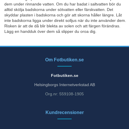
dem under rinnande vatten. Om du har badat i saltvatten bör du
alltid skölja badskorna under sötvatten eller färskvatten. Det
skyddar plasten i badskorna och gör att skorna håller längre. Låt
inte badskorna ligga under direkt solljus när du inte använder dem.
Risken är att de då blir blekta av solen och att färgen förändras.
Lägg en handduk över dem så slipper du oroa dig.
Om Fotbutiken.se
Fotbutiken.se
Helsingborgs Internetverkstad AB
Org.nr: 559108-1905
Kundrecensioner