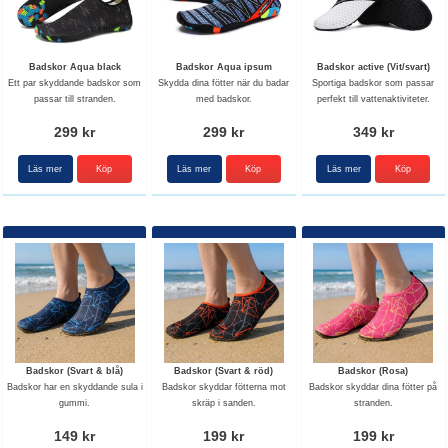
Badskor Aqua black
Badskor Aqua ipsum
Badskor active (Vit/svart)
Ett par skyddande badskor som
Skydda dina fötter när du badar
Sportiga badskor som passar
passar till stranden.
med badskor.
perfekt till vattenaktiviteter.
299 kr
299 kr
349 kr
Läs mer
Köp
Läs mer
Köp
Läs mer
Köp
Badskor (Svart & blå)
Badskor (Svart & röd)
Badskor (Rosa)
Badskor har en skyddande sula i
Badskor skyddar fötterna mot
Badskor skyddar dina fötter på
gummi.
skräp i sanden.
stranden.
149 kr
199 kr
199 kr