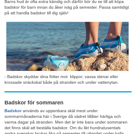
Barns hud är ofta extra känslig och därför bör du se till att köpa
badskor för barn innan du åker iväg på semester. Passa samtidigt
på att handla badskor till dig själv!
- Badskor skyddar dina fötter mot klippor, vassa stenar eller
krossade snäckskal både på stranden och under vattenytan.
Badskor för sommaren
Badskor
används av uppenbara skäl mest under
sommarmånaderna här i Sverige då vädret tillåter härliga och
varma dagar på stranden. Men det är inte bara under sommaren
det finns skäl att beställa badskor. Om du likt hundratusentals
andra svenskar brukar åka på semester till utlandet under kalla