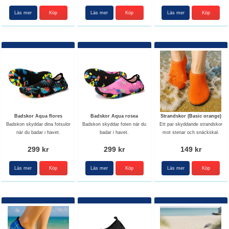
Läs mer
Köp
Läs mer
Köp
Läs mer
Köp
Badskor Aqua flores
Badskor Aqua rosea
Strandskor (Basic orange)
Badskon skyddar dina fotsulor
Badskon skyddar foten när du
Ett par skyddande strandskor
när du badar i havet.
badar i havet.
mot stenar och snäckskal.
299 kr
299 kr
149 kr
Läs mer
Köp
Läs mer
Köp
Läs mer
Köp