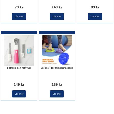
79 kr
149 kr
89 kr
Läs mer
Läs mer
Läs mer
Fotrasp och fothyvel
Spikboll för triggermassage
149 kr
169 kr
Läs mer
Läs mer