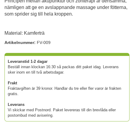
Principen mellan akupunktur och zonterapi är densamma,
nämligen att ge en avslappnande massage under fötterna,
som sprider sig till hela kroppen.
Material: Kamferträ
Artikelnummer:
FV-009
Leveranstid 1-2 dagar
Beställ innan klockan 16:30 så packas ditt paket idag. Leverans
sker inom en till två arbetsdagar.
Frakt
Fraktavgiften är 39 kronor. Handlar du tre eller fler varor är frakten
gratis.
Leverans
Vi skickar med Postnord. Paket levereras till din brevlåda eller
postombud med avisering.