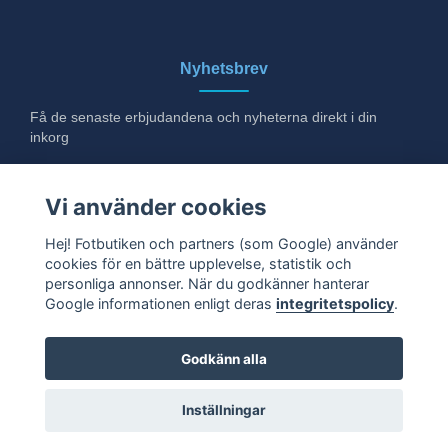
Nyhetsbrev
Få de senaste erbjudandena och nyheterna direkt i din
inkorg
E-post
Vi använder cookies
Hej! Fotbutiken och partners (som Google) använder
cookies för en bättre upplevelse, statistik och
Ja tack!
personliga annonser. När du godkänner hanterar
Google informationen enligt deras
integritetspolicy
.
Godkänn alla
© 2026 Fotbutiken. Alla rättigheter förbehållna.
Inställningar
Powered by QuickButik