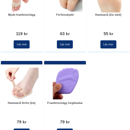
Mjukt framfotsinlägg
Förfotsskydd
Hammartå (2st stöd)
119 kr
63 kr
55 kr
Läs mer
Läs mer
Läs mer
Hammartå förfot (2st)
Framfotsinlägg högklackat
79 kr
79 kr