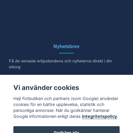
Nyhetsbrev
Få de senaste erbjudandena och nyheterna direkt i din
inkorg
E-post
Vi använder cookies
Hej! Fotbutiken och partners (som Google) använder
cookies för en bättre upplevelse, statistik och
Ja tack!
personliga annonser. När du godkänner hanterar
Google informationen enligt deras
integritetspolicy
.
Godkänn alla