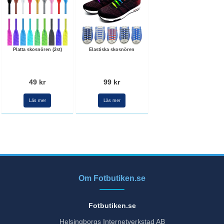
Platta skosnören (2st)
Elastiska skosnören
49 kr
99 kr
Läs mer
Läs mer
Om Fotbutiken.se
Fotbutiken.se
Helsingborgs Internetverkstad AB