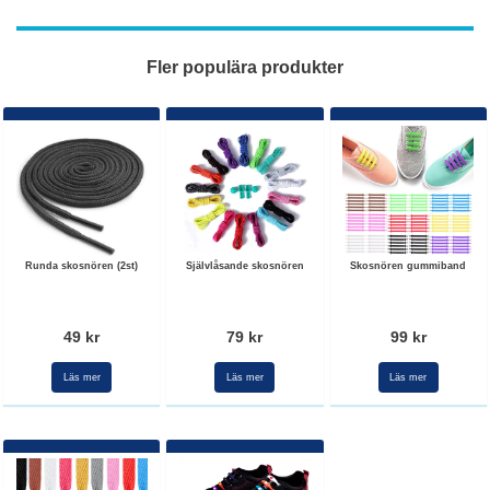
Fler populära produkter
Runda skosnören (2st)
Självlåsande skosnören
Skosnören gummiband
49 kr
79 kr
99 kr
Läs mer
Läs mer
Läs mer