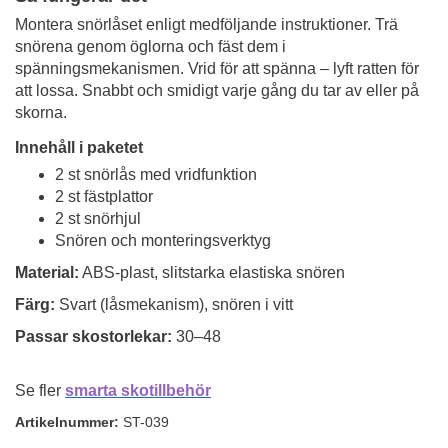
Montera snörlåset enligt medföljande instruktioner. Trä
snörena genom öglorna och fäst dem i
spänningsmekanismen. Vrid för att spänna – lyft ratten för
att lossa. Snabbt och smidigt varje gång du tar av eller på
skorna.
Innehåll i paketet
2 st snörlås med vridfunktion
2 st fästplattor
2 st snörhjul
Snören och monteringsverktyg
Material:
ABS-plast, slitstarka elastiska snören
Färg:
Svart (låsmekanism), snören i vitt
Passar skostorlekar:
30–48
Se fler
smarta skotillbehör
Artikelnummer:
ST-039