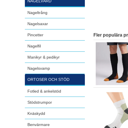
NAGELVÅRD
Nageltrång
Nagelsaxar
Pincetter
Fler populära p
Nagelfil
Manikyr & pedikyr
Nagelsvamp
ORTOSER OCH STÖD
Fotled & ankelstöd
Stödstrumpor
Knäskydd
Benvärmare