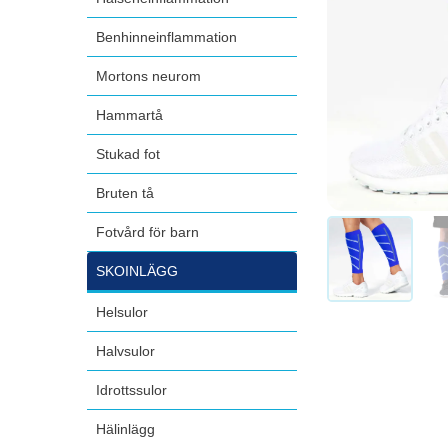
Benhinneinflammation
Mortons neurom
Hammartå
Stukad fot
Bruten tå
Fotvård för barn
SKOINLÄGG
Helsulor
Halvsulor
Idrottssulor
Hälinlägg