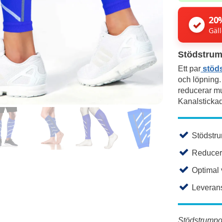
20
✓
Gäll
Stödstrum
Ett par
stöd
och löpning
reducerar mu
Kanalstickad 
Stödstrum
Reducera
Optimal v
Leverans
Stödstrumpor