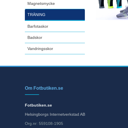
Magnetsmycke
TRÄNING
Barfotaskor
Badskor
Vandringsskor
Om Fotbutiken.se
Fotbutiken.se
Helsingborgs Internetverkstad AB
Org.nr: 559108-1905