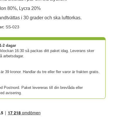
lon 80%, Lycra 20%
ndtvättas i 30 grader och ska lufttorkas.
er:
SS-023
1-2 dagar
 klockan 16:30 så packas ditt paket idag. Leverans sker
vå arbetsdagar.
är 39 kronor. Handlar du tre eller fler varor är frakten gratis.
d Postnord. Paket levereras till din brevlåda eller
d avisering.