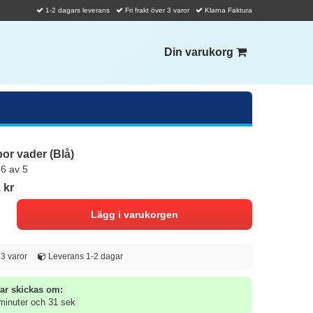
1-2 dagars leverans
Fri frakt över 3 varor
Klarna Faktura
Din varukorg
or vader (Blå)
,6 av 5
 kr
d 3 varor
Leverans 1-2 dagar
ar skickas om:
minuter och 30 sek