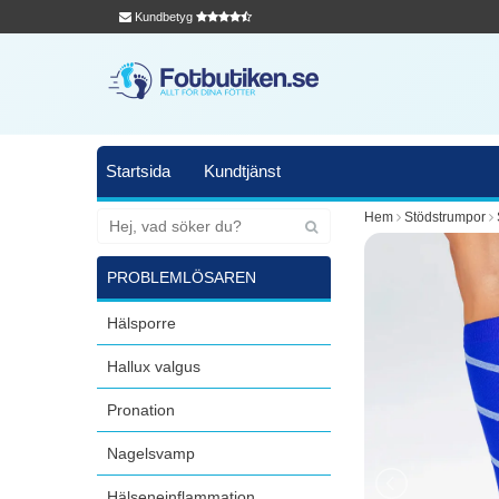
Kundbetyg
Startsida
Kundtjänst
Hem
Stödstrumpor
PROBLEMLÖSAREN
Hälsporre
Hallux valgus
Pronation
Nagelsvamp
Hälseneinflammation