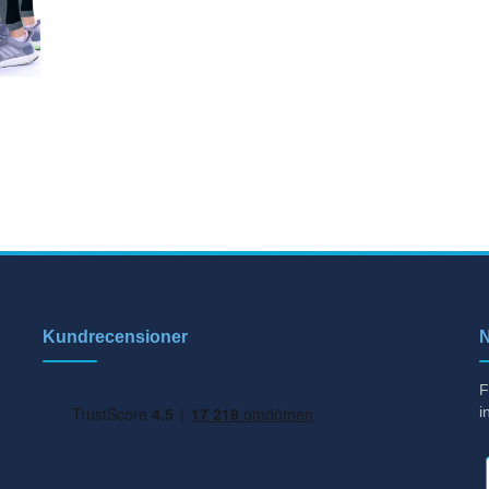
Kundrecensioner
N
F
i