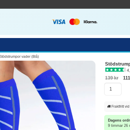
Stödstrumpor vader (Blå)
Stödstrump
4
139 kr
111
Fraktfritt vi
Dagens ordr
9 timmar 26 