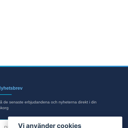
yhetsbrev
å de senaste erbjudandena och nyheterna direkt i din
nkorg
E-post
Vi använder cookies