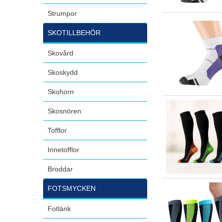
Strumpor
SKOTILLBEHÖR
Skovård
Skoskydd
Skohorn
Skosnören
Tofflor
Innetofflor
Broddar
FOTSMYCKEN
Fotlänk