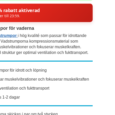
% rabatt aktiverad
er till 23:59.
por för vaderna
strumpor
i hög kvalité som passar för idrottande
. Vadstrumporna kompressionsmaterial som
skelvibrationer och fokuserar muskelkraften.
struktur ger optimal ventilation och fukttransport.
por för idrott och löpning
r muskelvibrationer och fokuserar muskelkraften
entilation och fukttransport
 1-2 dagar
na skickas i par om två stycken.