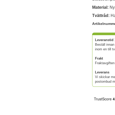
Material:
Ny
Tvättråd:
Ha
Artikelnumm
Leveranstid 
Beställ innan
inom en till t
Frakt
Fraktavgiften 
Leverans
Vi skickar me
postombud me