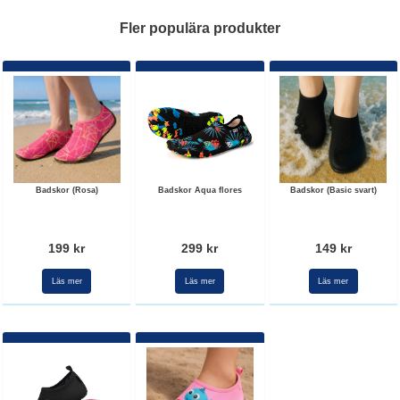
Fler populära produkter
Badskor (Rosa)
Badskor Aqua flores
Badskor (Basic svart)
199 kr
299 kr
149 kr
Läs mer
Läs mer
Läs mer