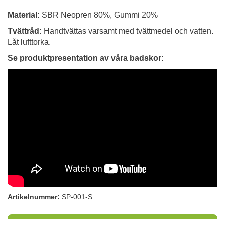
Material:
SBR
Neopren 80%, Gummi 20%
Tvättråd:
Handtvättas varsamt med tvättmedel och vatten.
Låt lufttorka.
Se produktpresentation av våra badskor:
Artikelnummer:
SP-001-S