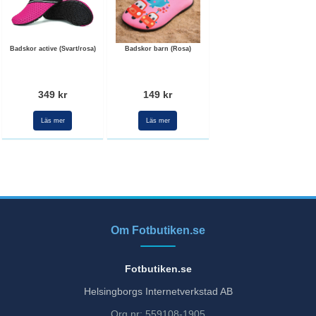
Badskor active (Svart/rosa)
Badskor barn (Rosa)
349 kr
149 kr
Läs mer
Läs mer
Om Fotbutiken.se
Fotbutiken.se
Helsingborgs Internetverkstad AB
Org.nr: 559108-1905