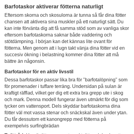
Barfotaskor aktiverar fötterna naturligt
Eftersom skorna och skosulorna är tunna så får dina fötter
chansen att aktivera sina muskler på ett naturligt sätt. Du
kan inte förvänta dig att få samma stöd som av vanliga skor
eftersom barfotaskorna saknar både vaddering och
stötdämpning. I början kan det kännas lite ovant för
fötterna. Men genom att i lugn takt vänja dina fötter vid en
succesiv ökning i belastning kommer dina fötter att må
bättre än någonsin.
Barfotaskor för en aktiv livsstil
Dessa barfotaskor passar lika bra för "barfotalöpning" som
för promenader i tuffare terräng. Undersidan på sulan är
kraftigt räfflad, vilket ger dig ett extra bra grepp ute i skog
och mark.
Denna modell fungerar även utmärkt för dig som
tycker om vattensport. Dels skyddar barfotaskorna dina
fötter väl mot vassa stenar och snäckskal även under ytan.
Du får dessutom ett kanongrepp med fötterna på
exempelvis surfingbrädan