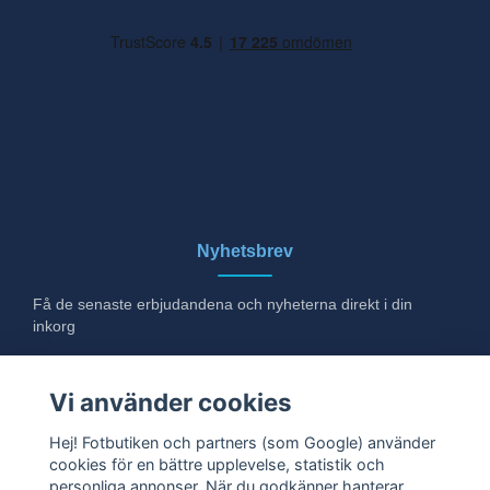
Nyhetsbrev
Få de senaste erbjudandena och nyheterna direkt i din
inkorg
E-post
Vi använder cookies
Hej! Fotbutiken och partners (som Google) använder
cookies för en bättre upplevelse, statistik och
Ja tack!
personliga annonser. När du godkänner hanterar