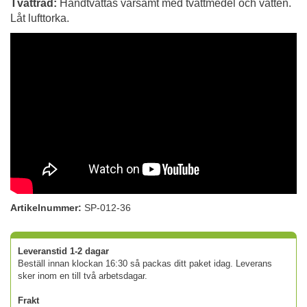
Tvättråd:
Handtvättas varsamt med tvättmedel och vatten.
Låt lufttorka.
Artikelnummer:
SP-012-36
Leveranstid 1-2 dagar
Beställ innan klockan 16:30 så packas ditt paket idag. Leverans
sker inom en till två arbetsdagar.
Frakt