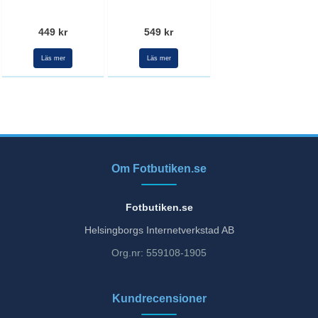
449 kr
549 kr
Läs mer
Läs mer
Om Fotbutiken.se
Fotbutiken.se
Helsingborgs Internetverkstad AB
Org.nr: 559108-1905
Kundrecensioner