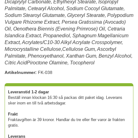
Dicaprylyl Carbonate, Ethylhexyl Stearate, Isopropyl
Palmitate, Cetearyl Alcohol, Sodium Cocoyl Glutamate,
Sodium Stearoyl Glutamate, Glyceryl Stearate, Polypodium
Vulgare Rhizome Extract, Persea Gratissima (Avocado)
Oil, Oenothera Biennis (Evening Primrose) Oil, Cetraria
Islandica Extract, Propanediol, Sphagnum Magellanicum
Extract, Acrylates/C10-30 Alkyl Acrylate Crosspolymer,
Microcrystalline Cellulose,Cellulose Gum, Ascorbyl
Palmitate, Phenoxyethanol, Xanthan Gum, Benzyl Alcohol,
Citric AcidPiroctone Olamine, Tocopherol
Artikelnummer:
FK-038
Leveranstid 1-2 dagar
Beställ innan klockan 16:30 så packas ditt paket idag. Leverans
sker inom en till två arbetsdagar.
Frakt
Fraktavgiften är 39 kronor. Handlar du tre eller fler varor är frakten
gratis.
Leverans