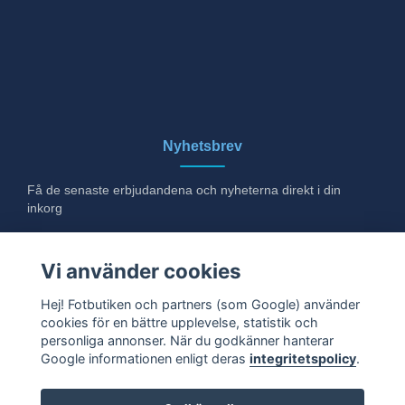
Nyhetsbrev
Få de senaste erbjudandena och nyheterna direkt i din
inkorg
E-post
Vi använder cookies
Hej! Fotbutiken och partners (som Google) använder
cookies för en bättre upplevelse, statistik och
Ja tack!
personliga annonser. När du godkänner hanterar
Google informationen enligt deras
integritetspolicy
.