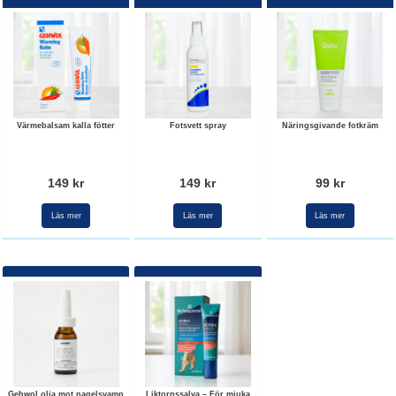
Värmebalsam kalla fötter
Fotsvett spray
Näringsgivande fotkräm
149 kr
149 kr
99 kr
Läs mer
Läs mer
Läs mer
Gehwol olja mot nagelsvamp
Liktornssalva – För mjuka