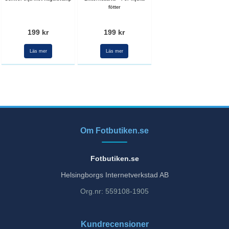
fötter
199 kr
199 kr
Läs mer
Läs mer
Om Fotbutiken.se
Fotbutiken.se
Helsingborgs Internetverkstad AB
Org.nr: 559108-1905
Kundrecensioner