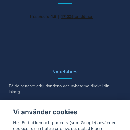
Nyhetsbrev
Få de senaste erbjudandena och nyheterna direkt i din
inkorg
E-post
Vi använder cookies
Hej! Fotbutiken och partners (som Google) använder
cookies för en bättre upplevelse, statistik och
Ja tack!