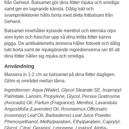
från Gehwol. Balsamet gör dina fötter mjuka och smidiga
samt ger en lugnande känsla. Dålig lukt och
svampinfektioner hålls borta med detta fotbalsam från
Gehwol.
Balsamet innehåller kylande menthol och eteriska oljor
som kyler och fräschar upp så dina trötta fötter känns
pigga. De antibakteriella ämnena håller fotsvett och dålig
lukt borta samt de mjukgörande ingredienserna ser till att
dina fötter håller sig mjuka och smidiga.
Användning
Massera in 1-2 cm av balsamet på dina fötter dagligen.
Glöm ej området mellan tårna.
Ingredienser: Aqua (Water), Glycol Stearate SE, Isopropyl
Palmitate, Lanolin, Propylene, Glycol, Persea Gratissima
(Avocado) Oil, Parfum (Fragrance), Menthol, Lavandula
Angustifolia (Lavender) Oil, Rosmarinus Officinalis
(rosemary) Leaf Oil, Barbadensis Leaf Juice Powder,
Phenoxyethanol, Methylparaben, Ethylparaben, Caprylyl,
Glycol, Citral, Geraniol, Limonene, Linalool, Alpha-