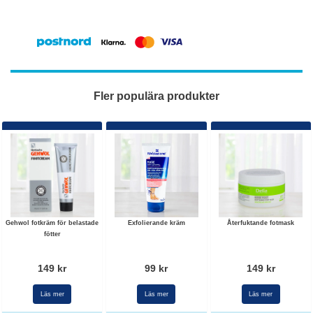
Fler populära produkter
Gehwol fotkräm för belastade
Exfolierande kräm
Återfuktande fotmask
fötter
149 kr
99 kr
149 kr
Läs mer
Läs mer
Läs mer