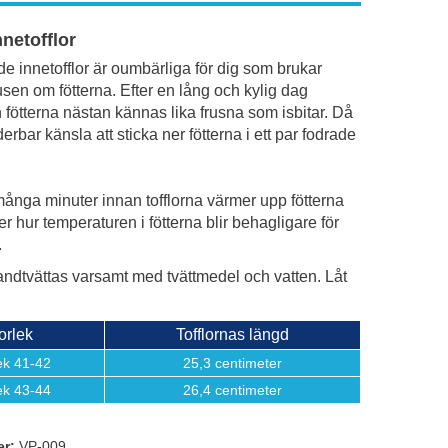
netofflor
e innetofflor är oumbärliga för dig som brukar
usen om fötterna. Efter en lång och kylig dag
fötterna nästan kännas lika frusna som isbitar. Då
erbar känsla att sticka ner fötterna i ett par fodrade
 många minuter innan tofflorna värmer upp fötterna
r hur temperaturen i fötterna blir behagligare för
.
ndtvättas varsamt med tvättmedel och vatten. Låt
orlek
Tofflornas längd
ek 41-42
25,3 centimeter
ek 43-44
26,4 centimeter
er:
VP-009