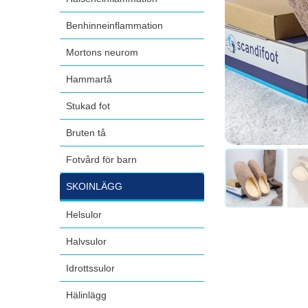
Benhinneinflammation
Mortons neurom
Hammartå
Stukad fot
Bruten tå
Fotvård för barn
SKOINLÄGG
Helsulor
Halvsulor
Idrottssulor
Hälinlägg