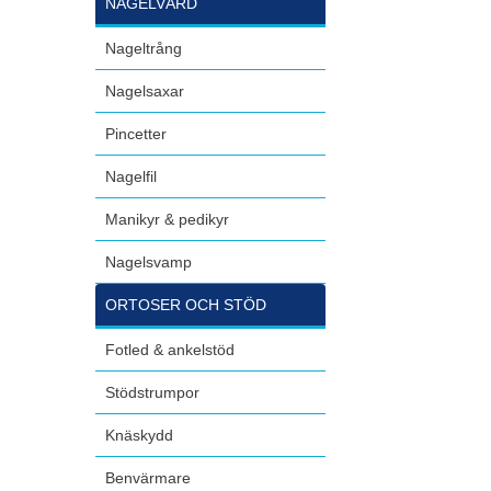
NAGELVÅRD
Nageltrång
Nagelsaxar
Pincetter
Nagelfil
Manikyr & pedikyr
Nagelsvamp
ORTOSER OCH STÖD
Fotled & ankelstöd
Stödstrumpor
Knäskydd
Benvärmare