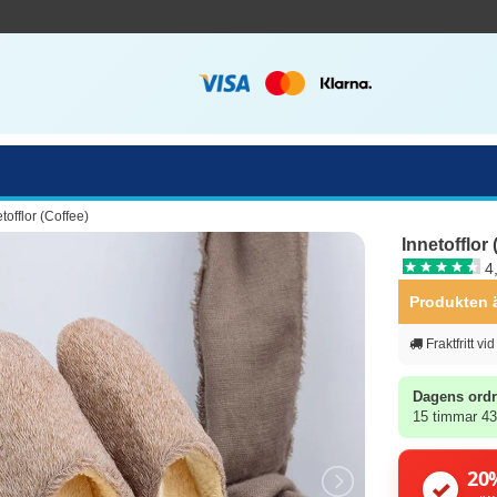
tofflor (Coffee)
Innetofflor 
4
Produkten är 
Fraktfritt vi
Dagens ordr
15 timmar 43
20
✓