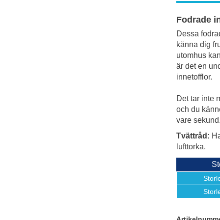
Fodrade in
Dessa fodrad
känna dig fr
utomhus kan 
är det en und
innetofflor.
Det tar inte
och du känne
vare sekund
Tvättråd:
Ha
lufttorka.
St
Storl
Storl
Artikelnumm