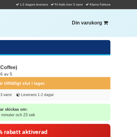
1-2 dagars leverans
Fri frakt över 3 varor
Klarna Faktura
Din varukorg
(Coffee)
,6 av 5
tillfälligt slut i lager.
d 3 varor
Leverans 1-2 dagar
ar skickas om:
 minuter och 22 sek
% rabatt aktiverad