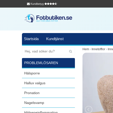
Kundbetyg
Startsida
Kundtjänst
Hem
Innetofflor
Inne
PROBLEMLÖSAREN
Hälsporre
Hallux valgus
Pronation
Nagelsvamp
Hälseneinflammation