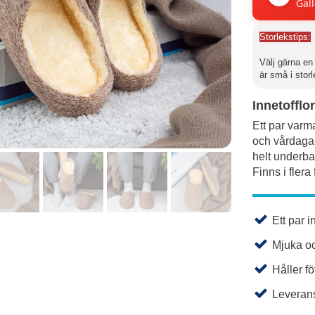
Gäll
Storlekstips:
Välj gärna e
är små i stor
Innetofflo
Ett par varma
och vårdagar.
helt underbar
Finns i flera
Ett par i
Mjuka o
Håller f
Leverans