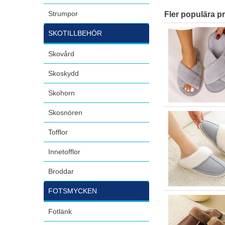
Strumpor
Fler populära p
SKOTILLBEHÖR
Skovård
Skoskydd
Skohorn
Skosnören
Tofflor
Innetofflor
Broddar
FOTSMYCKEN
Fotlänk