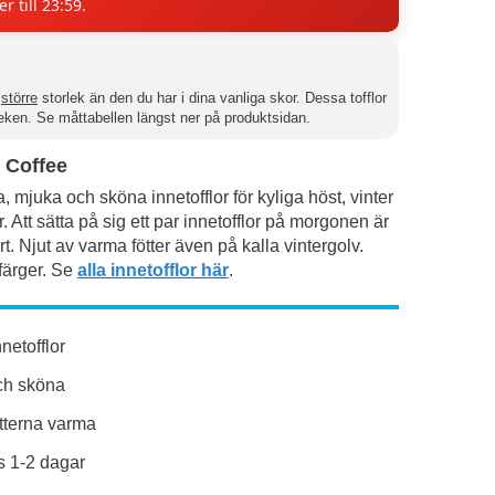
er till 23:59.
n
större
storlek än den du har i dina vanliga skor. Dessa tofflor
leken. Se måttabellen längst ner på produktsidan.
r Coffee
, mjuka och sköna innetofflor för kyliga höst, vinter
 Att sätta på sig ett par innetofflor på morgonen är
t. Njut av varma fötter även på kalla vintergolv.
 färger. Se
alla innetofflor här
.
nnetofflor
ch sköna
ötterna varma
 1-2 dagar