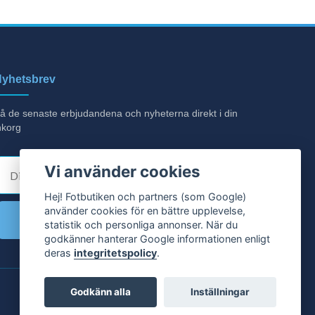
yhetsbrev
å de senaste erbjudandena och nyheterna direkt i din
nkorg
E-post
Vi använder cookies
Hej! Fotbutiken och partners (som Google)
använder cookies för en bättre upplevelse,
Ja tack!
statistik och personliga annonser. När du
godkänner hanterar Google informationen enligt
deras
integritetspolicy
.
Godkänn alla
Inställningar