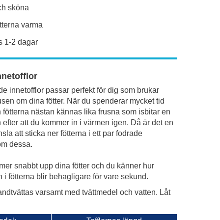
ch sköna
ötterna varma
 1-2 dagar
netofflor
e innetofflor passar perfekt för dig som brukar
usen om dina fötter. När du spenderar mycket tid
fötterna nästan kännas lika frusna som isbitar en
n efter att du kommer in i värmen igen. Då är det en
la att sticka ner fötterna i ett par fodrade
som dessa.
rmer snabbt upp dina fötter och du känner hur
 i fötterna blir behagligare för vare sekund.
ndtvättas varsamt med tvättmedel och vatten. Låt