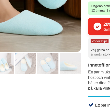
Dagens ordr
12 timmar 1 
20
✓
Gäll
Storlekstips:
Välj gärna e
är små i stor
Innetofflor
Ett par mjuka
höst och vin
håller dina 
på kalla vint
Ett par i