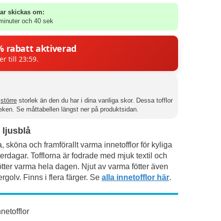
ar skickas om:
minuter och 39 sek
% rabatt aktiverad
er till 23:59.
n
större
storlek än den du har i dina vanliga skor. Dessa tofflor
leken. Se måttabellen längst ner på produktsidan.
 ljusblå
, sköna och framförallt varma innetofflor för kyliga
terdagar. Tofflorna är fodrade med mjuk textil och
fötter varma hela dagen. Njut av varma fötter även
ergolv. Finns i flera färger. Se
alla innetofflor här
.
nnetofflor