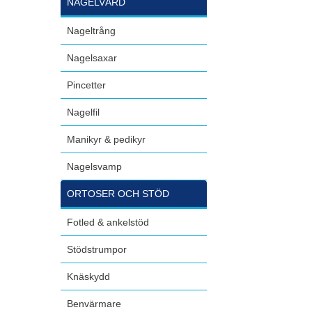
NAGELVÅRD
Nageltrång
Nagelsaxar
Pincetter
Nagelfil
Manikyr & pedikyr
Nagelsvamp
ORTOSER OCH STÖD
Fotled & ankelstöd
Stödstrumpor
Knäskydd
Benvärmare