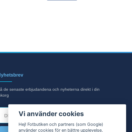
yhetsbrev
å de senaste erbjudandena och nyheterna direkt i din
nkorg
E-post
Vi använder cookies
Hej! Fotbutiken och partners (som Google)
använder cookies för en bättre upplevelse,