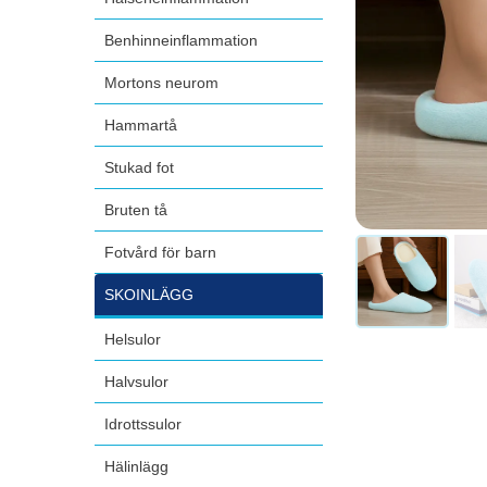
Benhinneinflammation
Mortons neurom
Hammartå
Stukad fot
Bruten tå
Fotvård för barn
SKOINLÄGG
Helsulor
Halvsulor
Idrottssulor
Hälinlägg