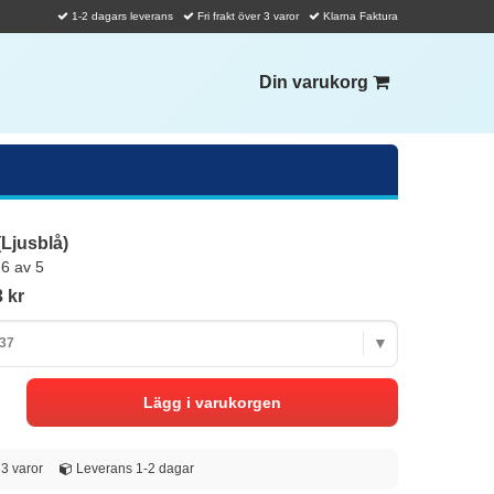
1-2 dagars leverans
Fri frakt över 3 varor
Klarna Faktura
Din varukorg
(Ljusblå)
,6 av 5
 kr
 37
d 3 varor
Leverans 1-2 dagar