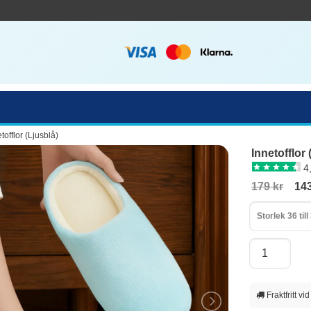
tofflor (Ljusblå)
Innetofflor 
4
179 kr
143
Storlek 36 till
Fraktfritt vi