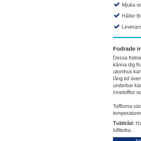
Mjuka o
Håller f
Leverans
Fodrade in
Dessa fodrad
känna dig fr
utomhus kan 
lång tid äve
underbar käns
innetofflor 
Tofflorna vä
temperaturen
Tvättråd:
Ha
lufttorka.