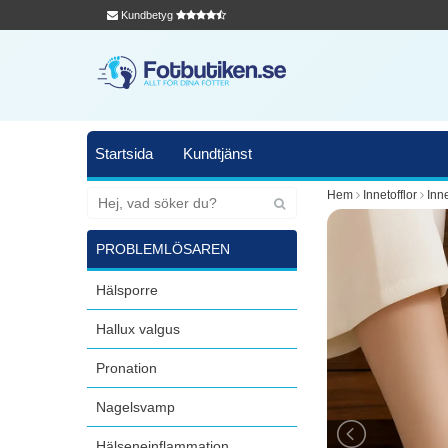
Kundbetyg
Startsida
Kundtjänst
Hem
Innetofflor
Inne
PROBLEMLÖSAREN
Hälsporre
Hallux valgus
Pronation
Nagelsvamp
Hälseneinflammation