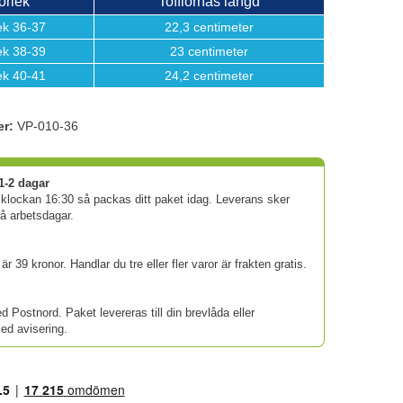
orlek
Tofflornas längd
ek 36-37
22,3 centimeter
ek 38-39
23 centimeter
ek 40-41
24,2 centimeter
er:
VP-010-36
1-2 dagar
 klockan 16:30 så packas ditt paket idag. Leverans sker
vå arbetsdagar.
är 39 kronor. Handlar du tre eller fler varor är frakten gratis.
d Postnord. Paket levereras till din brevlåda eller
d avisering.