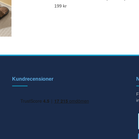
199 kr
Kundrecensioner
N
F
i