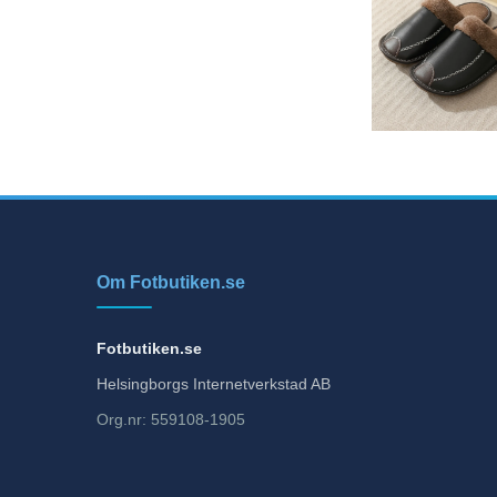
Om Fotbutiken.se
Fotbutiken.se
Helsingborgs Internetverkstad AB
Org.nr: 559108-1905