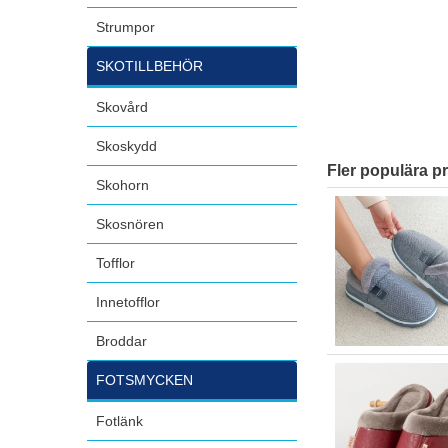
Strumpor
SKOTILLBEHÖR
Skovård
Skoskydd
Fler populära p
Skohorn
Skosnören
Tofflor
Innetofflor
Broddar
FOTSMYCKEN
Fotlänk