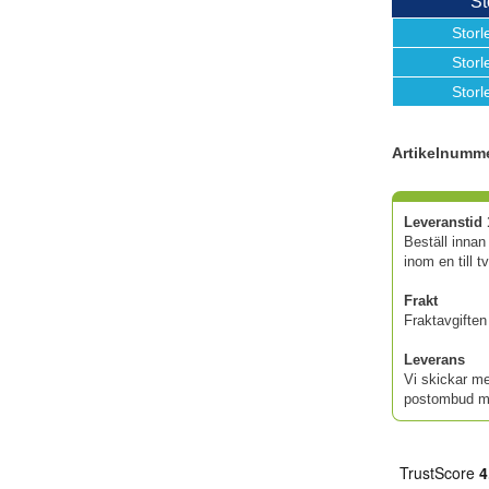
St
Storl
Storl
Storl
Artikelnumm
Leveranstid 
Beställ innan
inom en till t
Frakt
Fraktavgiften 
Leverans
Vi skickar me
postombud me