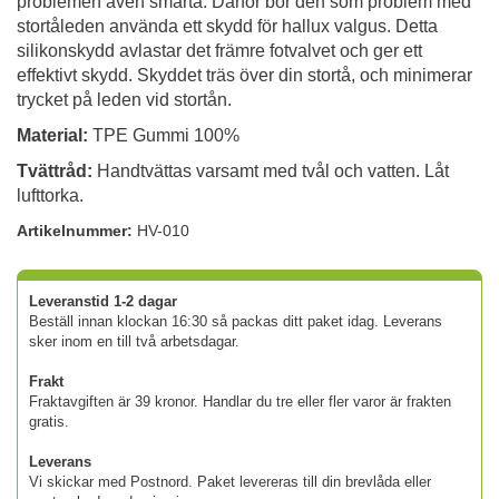
problemen även smärta. Därför bör den som problem med
stortåleden använda ett skydd för hallux valgus. Detta
silikonskydd avlastar det främre fotvalvet och ger ett
effektivt skydd. Skyddet träs över din stortå, och minimerar
trycket på leden vid stortån.
Material:
TPE Gummi 100%
Tvättråd:
Handtvättas varsamt med tvål och vatten. Låt
lufttorka.
Artikelnummer:
HV-010
Leveranstid 1-2 dagar
Beställ innan klockan 16:30 så packas ditt paket idag. Leverans
sker inom en till två arbetsdagar.
Frakt
Fraktavgiften är 39 kronor. Handlar du tre eller fler varor är frakten
gratis.
Leverans
Vi skickar med Postnord. Paket levereras till din brevlåda eller