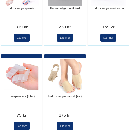
Hallux valgus-paketet
Hallux valgus nattstöd
Hallux valgus nattskena
319 kr
239 kr
159 kr
Läs mer
Läs mer
Läs mer
Tåseparerare (3 tår)
Hallux valgus skydd (2st)
79 kr
175 kr
Läs mer
Läs mer