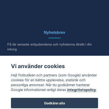
Nyhetsbrev
Få de senaste erbjudandena och nyheterna direkt i din
inkorg
E-post
Vi använder cookies
Hej! Fotbutiken och partners (som Google) använder
cookies för en bättre upplevelse, statistik och
Ja tack!
personliga annonser. När du godkänner hanterar
Google informationen enligt deras
integritetspolicy
.
Godkänn alla