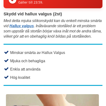
Gäller till 23:59.
Skydd vid hallux valgus (2st)
Med detta mjuka silikonskydd kan du enkelt minska smärta
vid
Hallux valgus
. Inåtväxande stortåled är ett problem
som uppstår då stortån börjar växa inåt mot de andra tårna,
vilket gör att en obehaglig knöl bildas på stortåleden.
Minskar smärta av Hallux Valgus
Mjuka och behagliga
Enkla att använda
Hög kvalitet