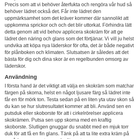
Precis som att vi behöver återfukta och rengöra vår hud så
behöver lädret också det. Får inte lädret den
uppmärksamhet som det kräver kommer där sannolikt att
uppkomma sprickor och och det blir uttorkat. Förhindra lätt
detta genom att vid behov applicera skokräm för att ge
lädret den näring och glans som det förtjänar. Vi vill ju helst
undvika att köpa nya läderskor för ofta, det är både negativt
för plånboken och klimaten. Slutsatsen är således att det
bästa för dig och dina skor är en regelbunden omsorg av
läderskor.
Användning
I första hand är det viktigt att välja en skokräm som matchar
färgen på skorna, helst en något ljusare färg så lädret inte
får en för mörk ton. Testa sedan på en liten yta utav skon så
du kan se hur slutresultatet kommer att bli. Använd sen en
putsduk eller skoborste för att i cirkelrörelser applicera
skokrämen. Putsa sen upp skorna med en kraftig
skoborste. Slutligen gnuggar du snabbt med en mjuk torr
duk för att få en fin glans. Tänk på att ta lite extra kräm på