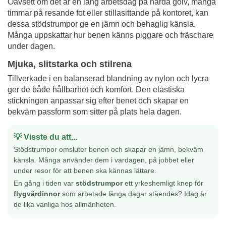
Oavsett om det är en lång arbetsdag på hårda golv, många
timmar på resande fot eller stillasittande på kontoret, kan
dessa stödstrumpor ge en jämn och behaglig känsla.
Många uppskattar hur benen känns piggare och fräschare
under dagen.
Mjuka, slitstarka och stilrena
Tillverkade i en balanserad blandning av nylon och lycra
ger de både hållbarhet och komfort. Den elastiska
stickningen anpassar sig efter benet och skapar en
bekväm passform som sitter på plats hela dagen.
Visste du att...
Stödstrumpor omsluter benen och skapar en jämn, bekväm
känsla. Många använder dem i vardagen, på jobbet eller
under resor för att benen ska kännas lättare.
En gång i tiden var
stödstrumpor
ett yrkeshemligt knep för
flygvärdinnor
som arbetade långa dagar ståendes? Idag är
de lika vanliga hos allmänheten.