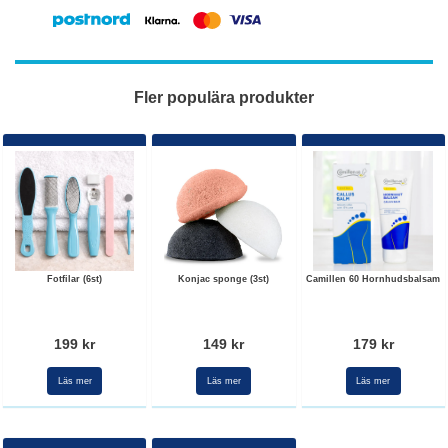
Fler populära produkter
Fotfilar (6st)
Konjac sponge (3st)
Camillen 60 Hornhudsbalsam
199 kr
149 kr
179 kr
Läs mer
Läs mer
Läs mer