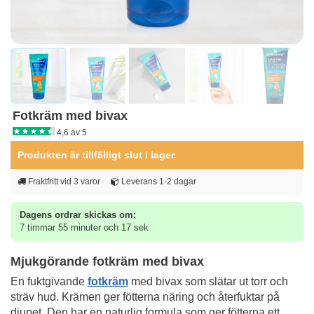
Fotkräm med bivax
4,6 av 5
Produkten är tillfälligt slut i lager.
Fraktfritt vid 3 varor
Leverans 1-2 dagar
Dagens ordrar skickas om:
7 timmar 55 minuter och 17 sek
Mjukgörande fotkräm med bivax
En fuktgivande
fotkräm
med bivax som slätar ut torr och
sträv hud. Krämen ger fötterna näring och återfuktar på
djupet. Den har en naturlig formula som ger fötterna ett