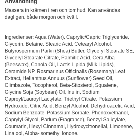
Användning
Massera in krämen i ren och torr hud. Kan användas
dagligen, både morgon och kväll.
Ingredienser: Aqua (Water), Caprylic/Capric Triglyceride,
Glycerin, Betaine, Stearic Acid, Cetearyl Alcohol,
Butyrospermum Parkii (Shea) Butter, Glyceryl Stearate SE,
Glyceryl Stearate Citrate, Palmitic Acid, Cera Alba
(Beeswax), Canola Oil, Lactis Lipida (Milk Lipids),
Ceramide NP, Rosmarinus Officinalis (Rosemary) Leaf
Extract, Helianthus Annuus (Sunflower) Seed Oil,
Climbazole, Tocopherol, Beta-Sitosterol, Squalene,
Glycine Soja (Soybean) Oil, Inulin, Sodium
Caproyl/Lauroyl Lactylate, Triethyl Citrate, Potassium
Hydroxide, Citric Acid, Benzyl Alcohol, Dehydroacetic Acid,
Sodium Benzoate, Potassium Sorbate, Phenoxyethanol,
Caprylyl Glycol, Parfum (Fragrance), Benzyl Salicylate,
Coumarin, Hexyl Cinnamal, Hydroxycitronellal, Limonene,
Linalool, Alpha-Isomethyl Ionone.