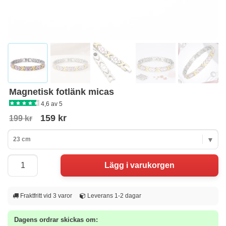
Magnetisk fotlänk micas
4,6 av 5
159 kr
199 kr
23 cm
Fraktfritt vid 3 varor
Leverans 1-2 dagar
Dagens ordrar skickas om: