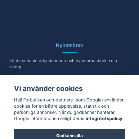
Nyhetsbrev
Få de senaste erbjudandena och nyheterna direkt i din
inkorg
E-post
Vi använder cookies
Hej! Fotbutiken och partners (som Google) använder
cookies för en bättre upplevelse, statistik och
Ja tack!
personliga annonser. När du godkänner hanterar
Google informationen enligt deras
integritetspolicy
.
Godkänn alla