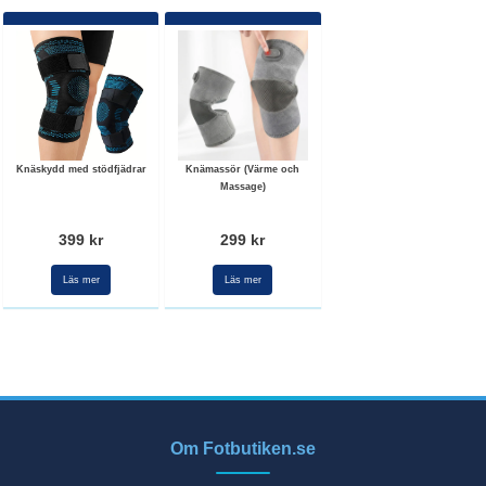
Knäskydd med stödfjädrar
Knämassör (Värme och
Massage)
399 kr
299 kr
Läs mer
Läs mer
Om Fotbutiken.se