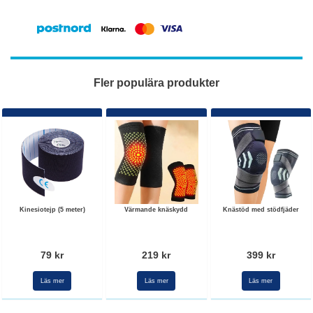
Fler populära produkter
Kinesiotejp (5 meter)
Värmande knäskydd
Knästöd med stödfjäder
79 kr
219 kr
399 kr
Läs mer
Läs mer
Läs mer