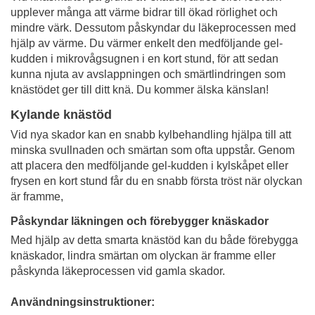
upplever många att värme bidrar till ökad rörlighet och
mindre värk. Dessutom påskyndar du läkeprocessen med
hjälp av värme. Du värmer enkelt den medföljande gel-
kudden i mikrovågsugnen i en kort stund, för att sedan
kunna njuta av avslappningen och smärtlindringen som
knästödet ger till ditt knä. Du kommer älska känslan!
Kylande knästöd
Vid nya skador kan en snabb kylbehandling hjälpa till att
minska svullnaden och smärtan som ofta uppstår. Genom
att placera den medföljande gel-kudden i kylskåpet eller
frysen en kort stund får du en snabb första tröst när olyckan
är framme,
Påskyndar läkningen och förebygger knäskador
Med hjälp av detta smarta knästöd kan du både förebygga
knäskador, lindra smärtan om olyckan är framme eller
påskynda läkeprocessen vid gamla skador.
Användningsinstruktioner: