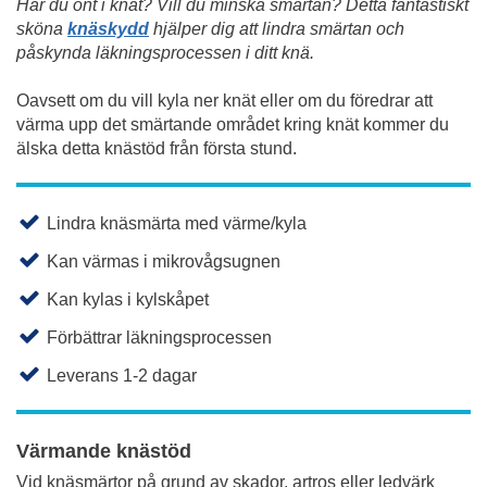
Har du ont i knät? Vill du minska smärtan? Detta fantastiskt
sköna
knäskydd
hjälper dig att lindra smärtan och
påskynda läkningsprocessen i ditt knä.
Oavsett om du vill kyla ner knät eller om du föredrar att
värma upp det smärtande området kring knät kommer du
älska detta knästöd från första stund.
Lindra knäsmärta med värme/kyla
Kan värmas i mikrovågsugnen
Kan kylas i kylskåpet
Förbättrar läkningsprocessen
Leverans 1-2 dagar
Värmande knästöd
Vid knäsmärtor på grund av skador, artros eller ledvärk