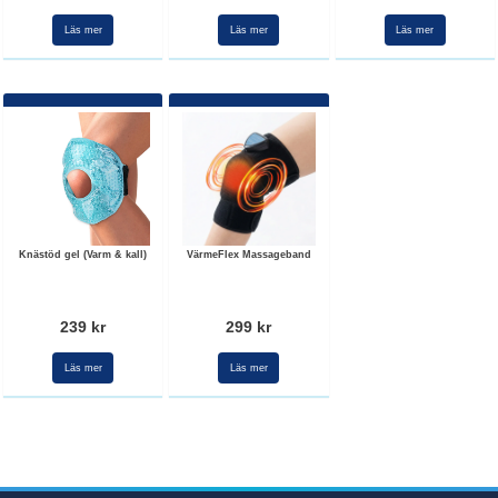
Läs mer
Läs mer
Läs mer
Knästöd gel (Varm & kall)
VärmeFlex Massageband
239 kr
299 kr
Läs mer
Läs mer