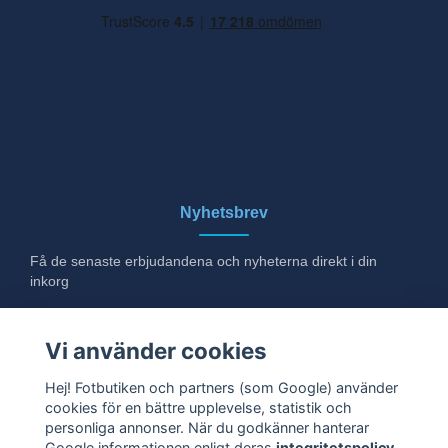
Nyhetsbrev
Få de senaste erbjudandena och nyheterna direkt i din
inkorg
E-post
Vi använder cookies
Hej! Fotbutiken och partners (som Google) använder
cookies för en bättre upplevelse, statistik och
Ja tack!
personliga annonser. När du godkänner hanterar
Google informationen enligt deras
integritetspolicy
.