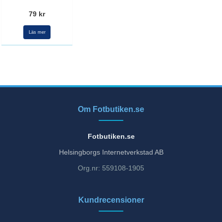
79 kr
Läs mer
Om Fotbutiken.se
Fotbutiken.se
Helsingborgs Internetverkstad AB
Org.nr: 559108-1905
Kundrecensioner