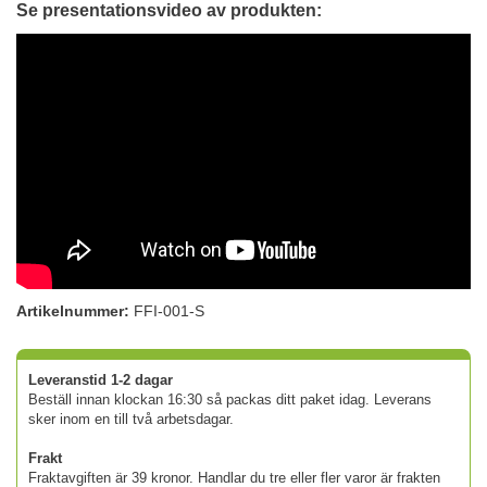
Se presentationsvideo av produkten:
Artikelnummer:
FFI-001-S
Leveranstid 1-2 dagar
Beställ innan klockan 16:30 så packas ditt paket idag. Leverans
sker inom en till två arbetsdagar.
Frakt
Fraktavgiften är 39 kronor. Handlar du tre eller fler varor är frakten