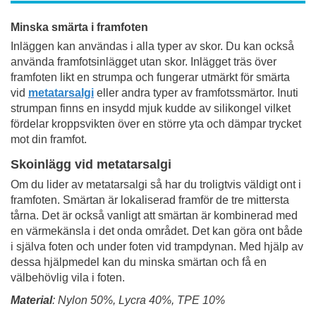
Minska smärta i framfoten
Inläggen kan användas i alla typer av skor. Du kan också
använda framfotsinlägget utan skor. Inlägget träs över
framfoten likt en strumpa och fungerar utmärkt för smärta
vid
metatarsalgi
eller andra typer av framfotssmärtor. Inuti
strumpan finns en insydd mjuk kudde av silikongel vilket
fördelar kroppsvikten över en större yta och dämpar trycket
mot din framfot.
Skoinlägg vid metatarsalgi
Om du lider av metatarsalgi så har du troligtvis väldigt ont i
framfoten. Smärtan är lokaliserad framför de tre mittersta
tårna. Det är också vanligt att smärtan är kombinerad med
en värmekänsla i det onda området. Det kan göra ont både
i själva foten och under foten vid trampdynan. Med hjälp av
dessa hjälpmedel kan du minska smärtan och få en
välbehövlig vila i foten.
Material
: Nylon 50%, Lycra 40%, TPE 10%