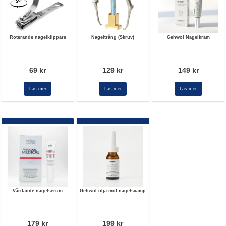
Roterande nagelklippare
Nageltrång (Skruv)
Gehwol Nagelkräm
69 kr
129 kr
149 kr
Läs mer
Läs mer
Läs mer
Vårdande nagelserum
Gehwol olja mot nagelsvamp
179 kr
199 kr