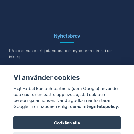
Nyhetsbrev
Få de senaste erbjudandena och nyheterna direkt i din
inkorg
E-post
Vi använder cookies
Hej! Fotbutiken och partners (som Google) använder
cookies för en bättre upplevelse, statistik och
Ja tack!
personliga annonser. När du godkänner hanterar
Google informationen enligt deras
integritetspolicy
.
Godkänn alla