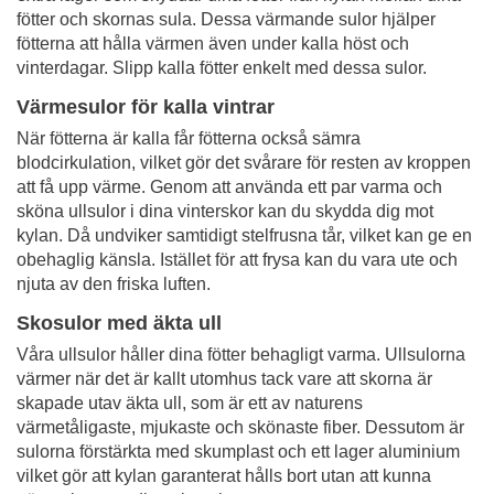
fötter och skornas sula. Dessa värmande sulor hjälper
fötterna att hålla värmen även under kalla höst och
vinterdagar. Slipp kalla fötter enkelt med dessa sulor.
Värmesulor för kalla vintrar
När fötterna är kalla får fötterna också sämra
blodcirkulation, vilket gör det svårare för resten av kroppen
att få upp värme. Genom att använda ett par varma och
sköna ullsulor i dina vinterskor kan du skydda dig mot
kylan. Då undviker samtidigt stelfrusna tår, vilket kan ge en
obehaglig känsla. Istället för att frysa kan du vara ute och
njuta av den friska luften.
Skosulor med äkta ull
Våra ullsulor håller dina fötter behagligt varma. Ullsulorna
värmer när det är kallt utomhus tack vare att skorna är
skapade utav äkta ull, som är ett av naturens
värmetåligaste, mjukaste och skönaste fiber. Dessutom är
sulorna förstärkta med skumplast och ett lager aluminium
vilket gör att kylan garanterat hålls bort utan att kunna