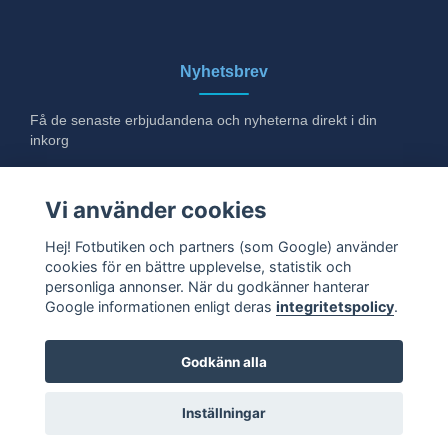
Nyhetsbrev
Få de senaste erbjudandena och nyheterna direkt i din
inkorg
E-post
Vi använder cookies
Hej! Fotbutiken och partners (som Google) använder
cookies för en bättre upplevelse, statistik och
Ja tack!
personliga annonser. När du godkänner hanterar
Google informationen enligt deras
integritetspolicy
.
Godkänn alla
© 2026 Fotbutiken. Alla rättigheter förbehållna.
Inställningar
Powered by QuickButik