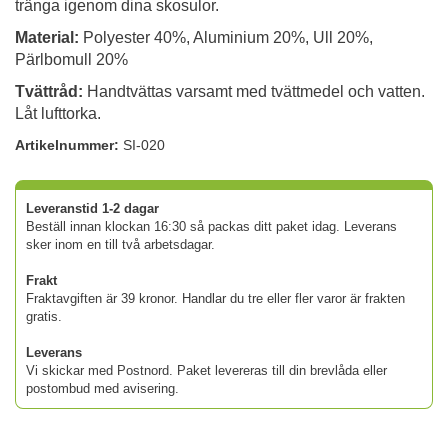
tränga igenom dina skosulor.
Material:
Polyester 40%, Aluminium 20%, Ull 20%,
Pärlbomull 20%
Tvättråd:
Handtvättas varsamt med tvättmedel och vatten.
Låt lufttorka.
Artikelnummer:
SI-020
Leveranstid 1-2 dagar
Beställ innan klockan 16:30 så packas ditt paket idag. Leverans
sker inom en till två arbetsdagar.
Frakt
Fraktavgiften är 39 kronor. Handlar du tre eller fler varor är frakten
gratis.
Leverans
Vi skickar med Postnord. Paket levereras till din brevlåda eller
postombud med avisering.