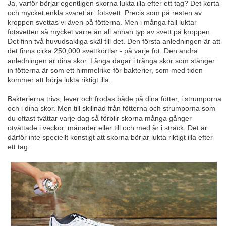
Ja, varför börjar egentligen skorna lukta illa efter ett tag? Det korta
och mycket enkla svaret är: fotsvett. Precis som på resten av
kroppen svettas vi även på fötterna. Men i många fall luktar
fotsvetten så mycket värre än all annan typ av svett på kroppen.
Det finn två huvudsakliga skäl till det. Den första anledningen är att
det finns cirka 250,000 svettkörtlar - på varje fot. Den andra
anledningen är dina skor. Långa dagar i trånga skor som stänger
in fötterna är som ett himmelrike för bakterier, som med tiden
kommer att börja lukta riktigt illa.
Bakterierna trivs, lever och frodas både på dina fötter, i strumporna
och i dina skor. Men till skillnad från fötterna och strumporna som
du oftast tvättar varje dag så förblir skorna många gånger
otvättade i veckor, månader eller till och med år i sträck. Det är
därför inte speciellt konstigt att skorna börjar lukta riktigt illa efter
ett tag.