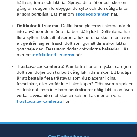
hålla sig torra och luktfria. Spraya dina fötter och skor en
gång om dagen i förebyggande syfte och den dåliga luften
är som bortblåst. Läs mer om
skodeodoranten
här.
Doftkulor till skorna:
Doftkulorna placeras i skorna när du
inte använder dem för att ta bort dålig lukt. Doftkulorna har
flera syften. Dels att absorbera fukt ur dina skor, men även
att ge ifrån sig en fräsch doft som gör att dina skor luktar
gott varje dag. Dessutom dödar doftkulorna bakterier. Läs
mer om
doftkulor till skorna
här.
Trästavar av kamferträ:
Kamferträ har en mycket säregen
doft som döljer och tar bort dålig lukt i dina skor. Ett bra tips
är att beställa flera trästavar som du placerar i dina
favoritskor, eller varför inte i skoskåpet? Trästavarna sprider
en frisk doft som inte bara neutraliserar dålig lukt, utan även
verkar avvisande mot skadeinsekter. Läs mer om våra
trästavar av kamferträ
här.