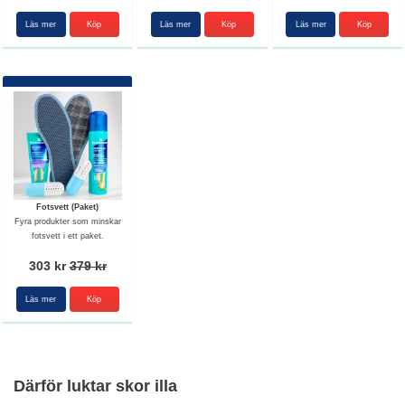
Läs mer
Läs mer
Läs mer
Fotsvett (Paket)
Fyra produkter som minskar
fotsvett i ett paket.
303 kr
379 kr
Läs mer
Köp
Därför luktar skor illa