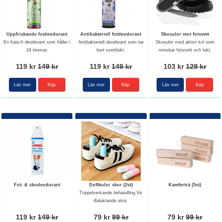
Uppfriskande fotdeodorant
Antibakteriell fotdeodorant
Skosulor mot fotsvett
En fräsch deodorant som håller i
Antibakteriell deodorant som tar
Skosulor med aktivt kol som
24 timmar.
bort svettlukt.
minskar fotsvett och lukt.
119 kr
149 kr
119 kr
149 kr
103 kr
129 kr
Läs mer
Läs mer
Läs mer
Köp
Fot- & skodeodorant
Doftkulor skor (2st)
Kamferträ (5st)
Trippelverkande behandling för
illaluktande skor.
119 kr
149 kr
79 kr
99 kr
79 kr
99 kr