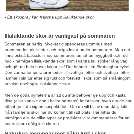
- Ett skospray kan fräscha upp illaluktande skor.
Illaluktande skor är vanligast på sommaren
Sommaren är härlig. Mycket tid spenderas utomhus med
promenader, aktiviteter och roliga lekar under sommaren. Men det
finns också baksidor med sommaren, annat än myggbett och röd
hud - nämligen illaluktande skor, som i värsta fall stinker lång väg
och gör att hela huset luktar illa! Det händer i en förutsägbar cykel:
Den varma temperaturer leder till svettiga fötter och svettiga fötter
lämnar i sin tur efter sig fukt och fotsvett i skor, som så småningom
orsakar obehaglig illaluktande skor.
Men de goda nyheterna är att du inte behöver ge upp och kasta
dina (eller kanske ännu hellre barnens) favoritskor, även om de har
börjat ge ifrån sig en suspekt doft. Om du vill bli av med dålig lukt
från familjens skor har du kommit till rätt plats. Här hittar du
nämligen alla de olika typer av produkter vi rekommenderar för att
neutralisera dålig lukt skorna.
Naturliga lösningar mot dålig lukt i skor