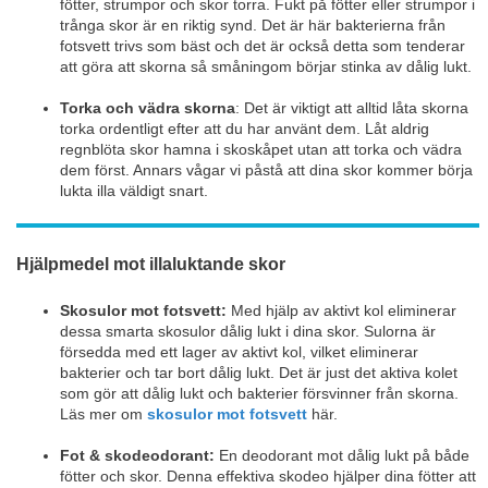
fötter, strumpor och skor torra. Fukt på fötter eller strumpor i
trånga skor är en riktig synd. Det är här bakterierna från
fotsvett trivs som bäst och det är också detta som tenderar
att göra att skorna så småningom börjar stinka av dålig lukt.
Torka och vädra skorna
: Det är viktigt att alltid låta skorna
torka ordentligt efter att du har använt dem. Låt aldrig
regnblöta skor hamna i skoskåpet utan att torka och vädra
dem först. Annars vågar vi påstå att dina skor kommer börja
lukta illa väldigt snart.
Hjälpmedel mot illaluktande skor
Skosulor mot fotsvett:
Med hjälp av aktivt kol eliminerar
dessa smarta skosulor dålig lukt i dina skor. Sulorna är
försedda med ett lager av aktivt kol, vilket eliminerar
bakterier och tar bort dålig lukt. Det är just det aktiva kolet
som gör att dålig lukt och bakterier försvinner från skorna.
Läs mer om
skosulor mot fotsvett
här.
Fot & skodeodorant:
En deodorant mot dålig lukt på både
fötter och skor. Denna effektiva skodeo hjälper dina fötter att