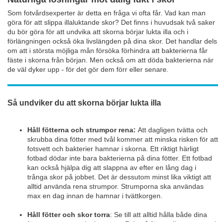
Som fotvårdsexperter är detta en fråga vi ofta får. Vad kan man
göra för att slippa illaluktande skor? Det finns i huvudsak två saker
du bör göra för att undvika att skorna börjar lukta illa och i
förlängningen också öka livslängden på dina skor. Det handlar dels
om att i största möjliga mån försöka förhindra att bakterierna får
fäste i skorna från början. Men också om att döda bakterierna när
de väl dyker upp - för det gör dem förr eller senare.
Så undviker du att skorna börjar lukta illa
Håll fötterna och strumpor rena:
Att dagligen tvätta och
skrubba dina fötter med tvål kommer att minska risken för att
fotsvett och bakterier hamnar i skorna. Ett riktigt härligt
fotbad dödar inte bara bakterierna på dina fötter. Ett fotbad
kan också hjälpa dig att slappna av efter en lång dag i
trånga skor på jobbet. Det är dessutom minst lika viktigt att
alltid använda rena strumpor. Strumporna ska användas
max en dag innan de hamnar i tvättkorgen.
Håll fötter och skor torra
: Se till att alltid hålla både dina