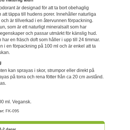
dorant är designad för att ta bort obehaglig
n att täppa till hudens porer. Innehåller naturliga
 och är tillverkad i en återvunnen förpackning.
un, som är ett naturligt mineralsalt som har
 egenskaper och passar utmärkt för känslig hud.
har en fräsch doft som håller i upp till 24 timmar.
i en förpackning på 100 ml och är enkel att ta
äskan.
g
en kan sprayas i skor, strumpor eller direkt på
rayas på torra och rena fötter från ca 20 cm avstånd.
ras.
00 ml. Vegansk.
er:
FK-095
1-2 dagar