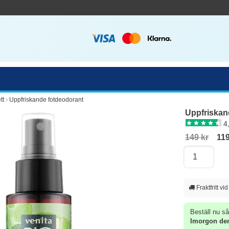
tt
Uppfriskande fotdeodorant
Uppfriskan
4
149 kr
119
Fraktfritt vi
Beställ nu så
Imorgon den