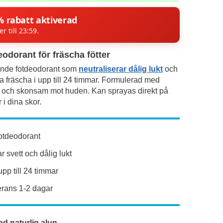
% rabatt aktiverad
er till 23:59.
eodorant för fräscha fötter
ande fotdeodorant som
neutraliserar dålig lukt
och
na fräscha i upp till 24 timmar. Formulerad med
n och skonsam mot huden. Kan sprayas direkt på
r i dina skor.
otdeodorant
 svett och dålig lukt
pp till 24 timmar
rans 1-2 dagar
d naturlig alun