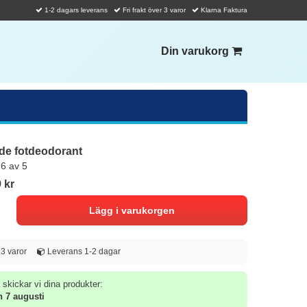
1-2 dagars leverans
Fri frakt över 3 varor
Klarna Faktura
Din varukorg
de fotdeodorant
,6 av 5
 kr
d 3 varor
Leverans 1-2 dagar
 skickar vi dina produkter:
 7 augusti