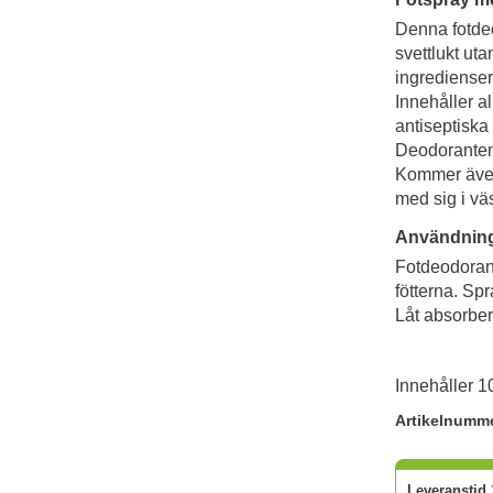
Denna fotdeo
svettlukt uta
ingredienser
Innehåller al
antiseptiska
Deodoranten 
Kommer även 
med sig i v
Användnin
Fotdeodorant
fötterna. Sp
Låt absorbe
Innehåller 1
Artikelnumm
Leveranstid 