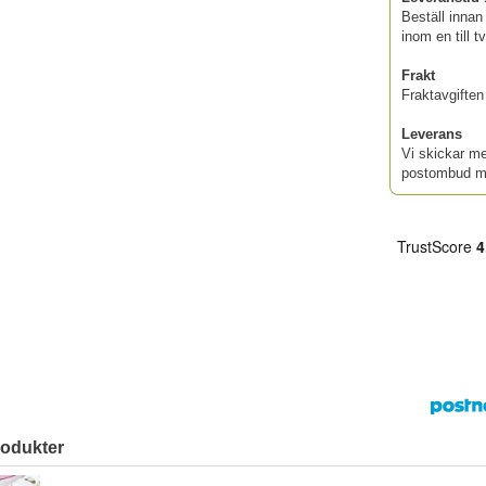
Beställ innan
inom en till t
Frakt
Fraktavgiften 
Leverans
Vi skickar me
postombud me
rodukter