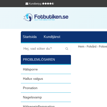
Kundbetyg
Startsida
Kundtjänst
Hem
Fotvård
Fotsve
PROBLEMLÖSAREN
Hälsporre
Hallux valgus
Pronation
Nagelsvamp
Hälseneinflammation