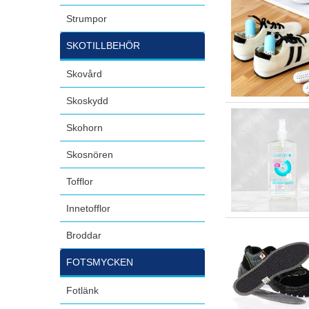
Strumpor
SKOTILLBEHÖR
Skovård
Skoskydd
Skohorn
Skosnören
Tofflor
Innetofflor
Broddar
FOTSMYCKEN
Fotlänk