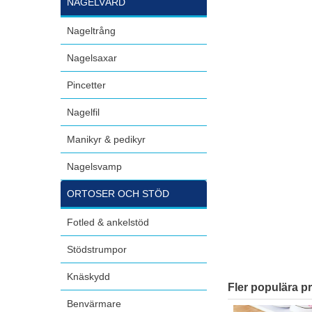
NAGELVÅRD
Nageltrång
Nagelsaxar
Pincetter
Nagelfil
Manikyr & pedikyr
Nagelsvamp
ORTOSER OCH STÖD
Fotled & ankelstöd
Stödstrumpor
Knäskydd
Fler populära p
Benvärmare