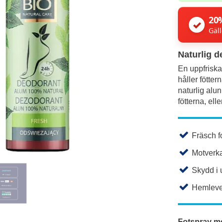
20
✓
Gäll
Naturlig d
En uppfrisk
håller fötter
naturlig alu
fötterna, elle
Fräsch f
Motverkar
Skydd i u
Hemleve
Fotspray me