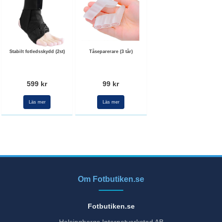
Stabilt fotledsskydd (2st)
Tåseparerare (3 tår)
599 kr
99 kr
Läs mer
Läs mer
Om Fotbutiken.se
Fotbutiken.se
Helsingborgs Internetverkstad AB