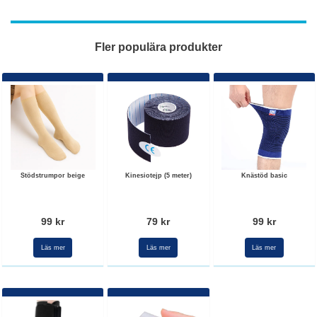
Fler populära produkter
Stödstrumpor beige
Kinesiotejp (5 meter)
Knästöd basic
99 kr
79 kr
99 kr
Läs mer
Läs mer
Läs mer